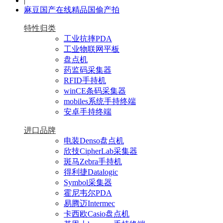
|
麻豆国产在线精品国偷产拍
特性归类
工业抗摔PDA
工业物联网平板
盘点机
药监码采集器
RFID手持机
winCE条码采集器
mobiles系统手持终端
安卓手持终端
进口品牌
电装Denso盘点机
欣技CipherLab采集器
斑马Zebra手持机
得利捷Datalogic
Symbol采集器
霍尼韦尔PDA
易腾迈Intermec
卡西欧Casio盘点机