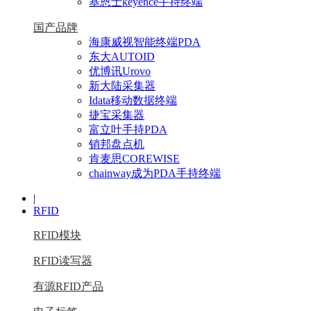
基恩士keyence手持终端
国产品牌
海康威视智能终端PDA
东大AUTOID
优博讯Urovo
新大陆采集器
Idata移动数据终端
捷宝采集器
富立叶手持PDA
销邦盘点机
肯麦思COREWISE
chainway成为PDA手持终端
|
RFID
RFID模块
RFID读写器
有源RFID产品