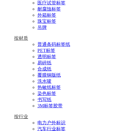
医疗试管标签
耐腐蚀标签
外箱标签
珠宝标签
吊牌
按材质
普通条码标签纸
PET标签
透明标签
易碎纸
合成纸
覆膜铜版纸
洗水唛
热敏纸标签
染色标签
书写纸
3M标签胶带
按行业
电力户外标识
汽车行业标签