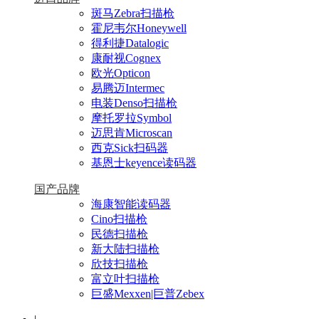
斑马Zebra扫描枪
霍尼韦尔Honeywell
得利捷Datalogic
康耐视Cognex
欧光Opticon
易腾迈Intermec
电装Denso扫描枪
摩托罗拉Symbol
迈思肯Microscan
西克Sick扫码器
基恩士keyence读码器
国产品牌
海康智能读码器
Cino扫描枪
民德扫描枪
新大陆扫描枪
欣技扫描枪
富立叶扫描枪
巨盛Mexxen|巨普Zebex