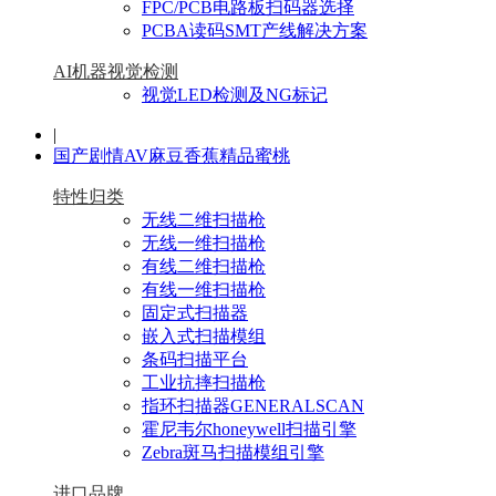
FPC/PCB电路板扫码器选择
PCBA读码SMT产线解决方案
AI机器视觉检测
视觉LED检测及NG标记
|
国产剧情AV麻豆香蕉精品蜜桃
特性归类
无线二维扫描枪
无线一维扫描枪
有线二维扫描枪
有线一维扫描枪
固定式扫描器
嵌入式扫描模组
条码扫描平台
工业抗摔扫描枪
指环扫描器GENERALSCAN
霍尼韦尔honeywell扫描引擎
Zebra斑马扫描模组引擎
进口品牌