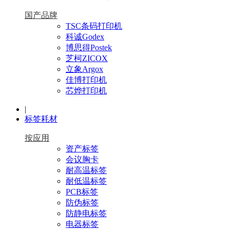
国产品牌
TSC条码打印机
科诚Godex
博思得Postek
芝柯ZICOX
立象Argox
佳博打印机
芯烨打印机
|
标签耗材
按应用
资产标签
会议胸卡
耐高温标签
耐低温标签
PCB标签
防伪标签
防静电标签
电器标签