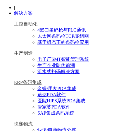
|
解决方案
工控自动化
485口条码枪与PLC通讯
以太网条码枪TCP/IP组网
基于组态王的条码枪应用
生产制造
电子厂SMT智能管理系统
生产企业防伪追溯
流水线扫码解决方案
ERP条码集成
金蝶/用友PDA集成
速达PDA软件
医院HIPS系统PDA集成
管家婆PDA软件
SAP集成条码系统
快递物流
快递/电商物流分拣