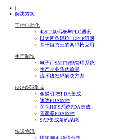
|
解决方案
工控自动化
485口条码枪与PLC通讯
以太网条码枪TCP/IP组网
基于组态王的条码枪应用
生产制造
电子厂SMT智能管理系统
生产企业防伪追溯
流水线扫码解决方案
ERP条码集成
金蝶/用友PDA集成
速达PDA软件
医院HIPS系统PDA集成
管家婆PDA软件
SAP集成条码系统
快递物流
快递/电商物流分拣