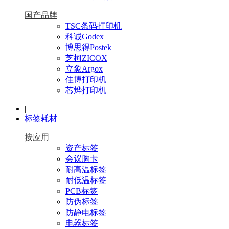
国产品牌
TSC条码打印机
科诚Godex
博思得Postek
芝柯ZICOX
立象Argox
佳博打印机
芯烨打印机
|
标签耗材
按应用
资产标签
会议胸卡
耐高温标签
耐低温标签
PCB标签
防伪标签
防静电标签
电器标签