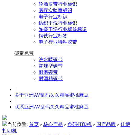
轮胎皮带行业标识
医疗实验室标识
电子行业标识
纺织干洗行业标识
陶瓷卫浴行业标签标识
钢铁行业标签
电子行业特种胶带
碳带色带
洗水唛碳带
常规型碳带
耐磨碳带
耐酒精碳带
|
关于亚洲AV乱码久久精品蜜桃麻豆
|
联系亚洲AV乱码久久精品蜜桃麻豆
当前位置:
首页
核心产品
条码打印机
国产品牌
佳博
>
>
>
>
打印机