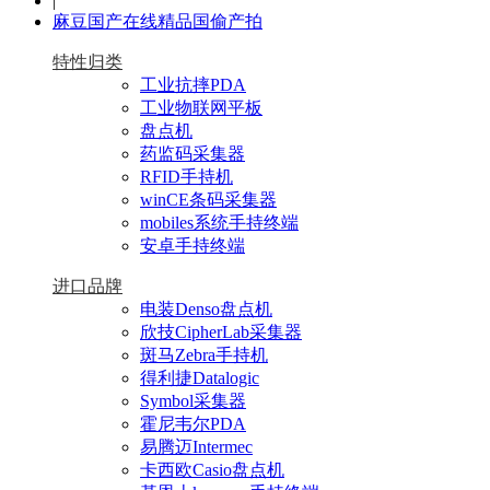
|
麻豆国产在线精品国偷产拍
特性归类
工业抗摔PDA
工业物联网平板
盘点机
药监码采集器
RFID手持机
winCE条码采集器
mobiles系统手持终端
安卓手持终端
进口品牌
电装Denso盘点机
欣技CipherLab采集器
斑马Zebra手持机
得利捷Datalogic
Symbol采集器
霍尼韦尔PDA
易腾迈Intermec
卡西欧Casio盘点机