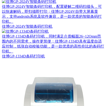
佳博GP-2024V智能条码打印机，配置硬解二维码扫描头，可
以快速解码，即扫描即打印；佳博GP-2024V自带大屏幕显
示，支持androids系统及软件兼容​，是一款优质的智能条码打
印机。
佳博GP-2024V智能条码打印机
佳博GP-1334D条码打印机，同时满足介质幅面26~12Omm范
围内的不同需求，操作更简便；佳博GP-1334D​具有温度自适
应控制，纸张自动校验功能，是一款优质的高性价比的条码打
印机。
佳博GP-1334D条码打印机