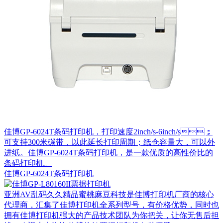
佳博GP-6024T条码打印机，打印速度2inch/s-6inch/s；
可支持300米碳带，以此延长打印周期；纸仓容量大，可以外
进纸。佳博GP-6024T条码打印机，是一款优质的高性价比的
条码打印机。
佳博GP-6024T条码打印机
亚洲AV乱码久久精品蜜桃麻豆科技是佳博打印机厂商的核心
代理商，汇集了佳博打印机全系列型号，有价格优势，同时也
拥有佳博打印机强大的产品技术团队为你把关，让你无售后担