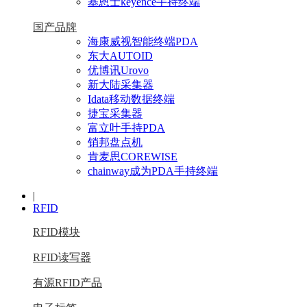
基恩士keyence手持终端
国产品牌
海康威视智能终端PDA
东大AUTOID
优博讯Urovo
新大陆采集器
Idata移动数据终端
捷宝采集器
富立叶手持PDA
销邦盘点机
肯麦思COREWISE
chainway成为PDA手持终端
|
RFID
RFID模块
RFID读写器
有源RFID产品