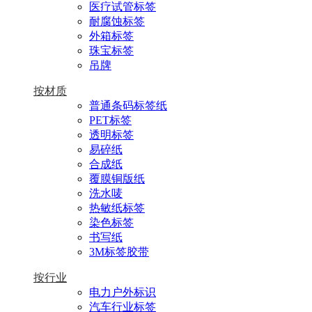
医疗试管标签
耐腐蚀标签
外箱标签
珠宝标签
吊牌
按材质
普通条码标签纸
PET标签
透明标签
易碎纸
合成纸
覆膜铜版纸
洗水唛
热敏纸标签
染色标签
书写纸
3M标签胶带
按行业
电力户外标识
汽车行业标签