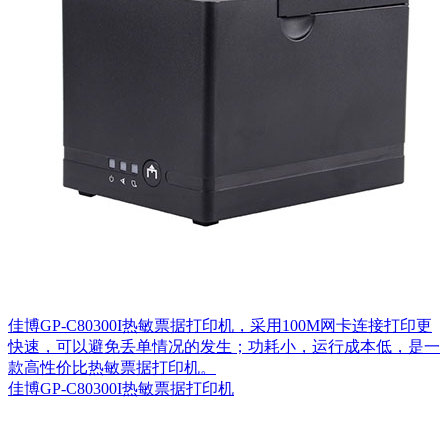
佳博GP-C80300I热敏票据打印机，采用100M网卡连接打印更
快速，可以避免丢单情况的发生；功耗小，运行成本低​，是一
款高性价比热敏票据打印机。
佳博GP-C80300I热敏票据打印机