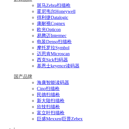
斑马Zebra扫描枪
霍尼韦尔Honeywell
得利捷Datalogic
康耐视Cognex
欧光Opticon
易腾迈Intermec
电装Denso扫描枪
摩托罗拉Symbol
迈思肯Microscan
西克Sick扫码器
基恩士keyence读码器
国产品牌
海康智能读码器
Cino扫描枪
民德扫描枪
新大陆扫描枪
欣技扫描枪
富立叶扫描枪
巨盛Mexxen|巨普Zebex