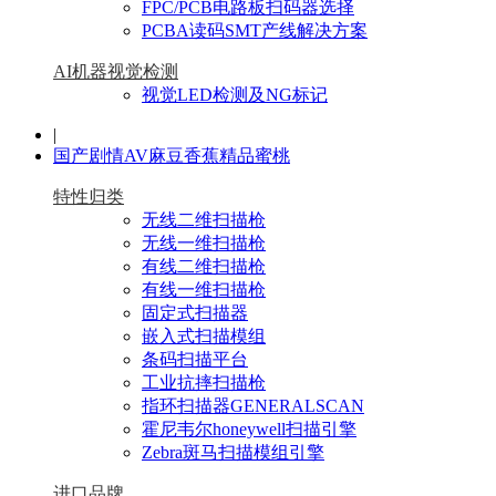
FPC/PCB电路板扫码器选择
PCBA读码SMT产线解决方案
AI机器视觉检测
视觉LED检测及NG标记
|
国产剧情AV麻豆香蕉精品蜜桃
特性归类
无线二维扫描枪
无线一维扫描枪
有线二维扫描枪
有线一维扫描枪
固定式扫描器
嵌入式扫描模组
条码扫描平台
工业抗摔扫描枪
指环扫描器GENERALSCAN
霍尼韦尔honeywell扫描引擎
Zebra斑马扫描模组引擎
进口品牌