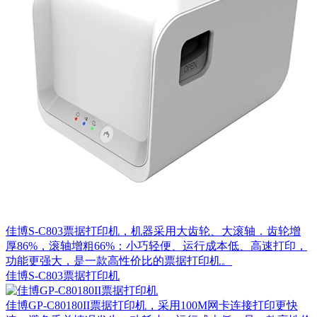
佳博S-C803票据打印机，机器采用大齿轮、大滚轴．齿轮增
厚86%，滚轴增粗66%​：小巧轻便、运行成本低、高速打印，
功能更强大，是一款高性价比的票据打印机。
佳博S-C803票据打印机
佳博GP-C80180II票据打印机，采用100M网卡连接打印更快