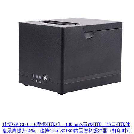
佳博GP-C80180I票据打印机，180mm/s高速打印，串口打印速
度最高提升66%。佳博GP-C80180I内置资料缓冲器（打印时可