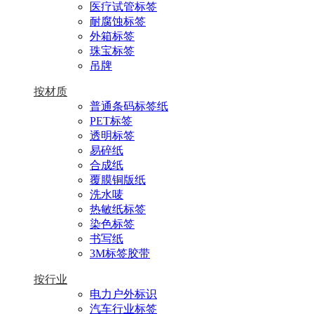
医疗试管标签
耐腐蚀标签
外箱标签
珠宝标签
吊牌
按材质
普通条码标签纸
PET标签
透明标签
易碎纸
合成纸
覆膜铜版纸
洗水唛
热敏纸标签
染色标签
书写纸
3M标签胶带
按行业
电力户外标识
汽车行业标签