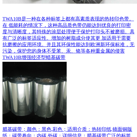
TWA10B是一种在各种标签上都有高素质表现的热转印色带。
在 低能耗的情况下，这种高品质色带仍能达到优良的打印密
度与清晰度，其特殊的涂层处理便于保护打印头不被磨损。具
有广泛的标签适应性。增加的树脂成分使其更 加适用于需要
抗磨擦的应用环境。并且其环保性能达到欧洲新环保标准，无
污染，保护您的身体不受苯、汞、铬等各种重金属的侵害
TWA10B增强经济型蜡基碳带
腊基碳带；颜色：黑色,彩色；适用介质：热转印纸,镜面铜版
纸；碳带卷向：内碳,外碳；详细信息；腊基碳带广泛的标签