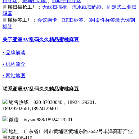
持终端
、
斑马打印机
、
idata手持终端
直属扫描枪工厂：
无线扫描枪
、
流水线扫码器
、
固定式工业扫
码器
直属标签工厂：
会议胸卡
、
RFID标签
、
3M柔性标签激光蚀刻
标签
关于亚洲AV乱码久久精品蜜桃麻豆
▪ 品牌解读
▪ 机构简介
▪ 网站地图
联系亚洲AV乱码久久精品蜜桃麻豆
销售热线：020-87030040，18924129201,
18929502661,18924129401
微信：ivysun888/18924129201
地址：广东省广州市黄埔区黄埔东路3642号丰泽高新产业
园B栋406-410