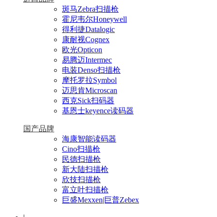
斑马Zebra扫描枪
霍尼韦尔Honeywell
得利捷Datalogic
康耐视Cognex
欧光Opticon
易腾迈Intermec
电装Denso扫描枪
摩托罗拉Symbol
迈思肯Microscan
西克Sick扫码器
基恩士keyence读码器
国产品牌
海康智能读码器
Cino扫描枪
民德扫描枪
新大陆扫描枪
欣技扫描枪
富立叶扫描枪
巨盛Mexxen|巨普Zebex