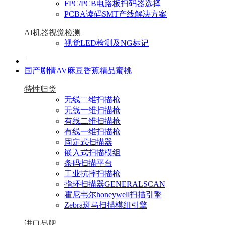
FPC/PCB电路板扫码器选择
PCBA读码SMT产线解决方案
AI机器视觉检测
视觉LED检测及NG标记
|
国产剧情AV麻豆香蕉精品蜜桃
特性归类
无线二维扫描枪
无线一维扫描枪
有线二维扫描枪
有线一维扫描枪
固定式扫描器
嵌入式扫描模组
条码扫描平台
工业抗摔扫描枪
指环扫描器GENERALSCAN
霍尼韦尔honeywell扫描引擎
Zebra斑马扫描模组引擎
进口品牌