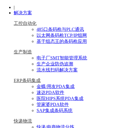
|
解决方案
工控自动化
485口条码枪与PLC通讯
以太网条码枪TCP/IP组网
基于组态王的条码枪应用
生产制造
电子厂SMT智能管理系统
生产企业防伪追溯
流水线扫码解决方案
ERP条码集成
金蝶/用友PDA集成
速达PDA软件
医院HIPS系统PDA集成
管家婆PDA软件
SAP集成条码系统
快递物流
快递/电商物流分拣