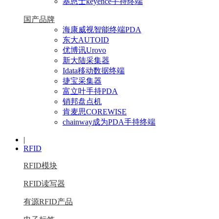
基恩士keyence手持终端
国产品牌
海康威视智能终端PDA
东大AUTOID
优博讯Urovo
新大陆采集器
Idata移动数据终端
捷宝采集器
富立叶手持PDA
销邦盘点机
肯麦思COREWISE
chainway成为PDA手持终端
|
RFID
RFID模块
RFID读写器
有源RFID产品