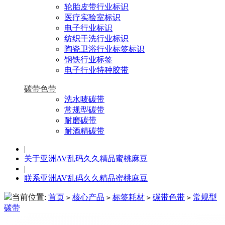
轮胎皮带行业标识
医疗实验室标识
电子行业标识
纺织干洗行业标识
陶瓷卫浴行业标签标识
钢铁行业标签
电子行业特种胶带
碳带色带
洗水唛碳带
常规型碳带
耐磨碳带
耐酒精碳带
|
关于亚洲AV乱码久久精品蜜桃麻豆
|
联系亚洲AV乱码久久精品蜜桃麻豆
当前位置:
首页
核心产品
标签耗材
碳带色带
常规型
>
>
>
>
碳带