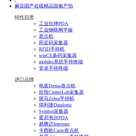
|
麻豆国产在线精品国偷产拍
特性归类
工业抗摔PDA
工业物联网平板
盘点机
药监码采集器
RFID手持机
winCE条码采集器
mobiles系统手持终端
安卓手持终端
进口品牌
电装Denso盘点机
欣技CipherLab采集器
斑马Zebra手持机
得利捷Datalogic
Symbol采集器
霍尼韦尔PDA
易腾迈Intermec
卡西欧Casio盘点机