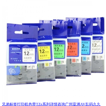
兄弟标签打印机色带TZe系列详情咨询广州亚洲AV乱码久久