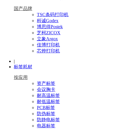
国产品牌
TSC条码打印机
科诚Godex
博思得Postek
芝柯ZICOX
立象Argox
佳博打印机
芯烨打印机
|
标签耗材
按应用
资产标签
会议胸卡
耐高温标签
耐低温标签
PCB标签
防伪标签
防静电标签
电器标签