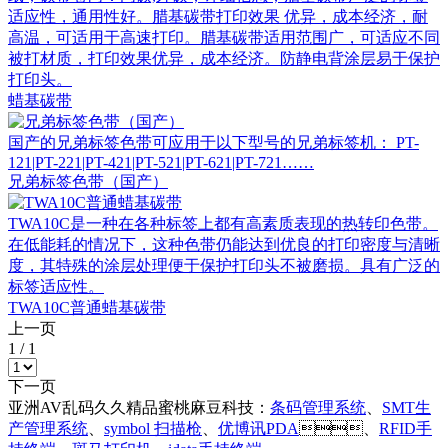
适应性，通用性好。腊基碳带打印效果 优异，成本经济，耐
高温，可适用于高速打印。腊基碳带适用范围广，可适应不同
被打材质，打印效果优异，成本经济。防静电背涂层易于保护
打印头。
蜡基碳带
国产的兄弟标签色带可应用于以下型号的兄弟标签机： PT-
121|PT-221|PT-421|PT-521|PT-621|PT-721……
兄弟标签色带（国产）
TWA10C是一种在各种标签上都有高素质表现的热转印色带。
在低能耗的情况下，这种色带仍能达到优良的打印密度与清晰
度，其特殊的涂层处理便于保护打印头不被磨损。具有广泛的
标签适应性。
TWA10C普通蜡基碳带
上一页
1
/
1
下一页
亚洲AV乱码久久精品蜜桃麻豆科技：
条码管理系统
、
SMT生
产管理系统
、
symbol 扫描枪
、
优博讯PDA
、
RFID手