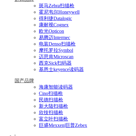
斑马Zebra扫描枪
霍尼韦尔Honeywell
得利捷Datalogic
康耐视Cognex
欧光Opticon
易腾迈Intermec
电装Denso扫描枪
摩托罗拉Symbol
迈思肯Microscan
西克Sick扫码器
基恩士keyence读码器
国产品牌
海康智能读码器
Cino扫描枪
民德扫描枪
新大陆扫描枪
欣技扫描枪
富立叶扫描枪
巨盛Mexxen|巨普Zebex