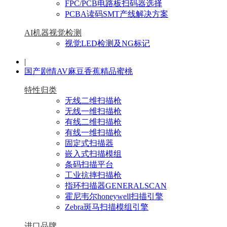
FPC/PCB电路板扫码器选择
PCBA读码SMT产线解决方案
AI机器视觉检测
视觉LED检测及NG标记
|
国产剧情AV麻豆香蕉精品蜜桃
特性归类
无线二维扫描枪
无线一维扫描枪
有线二维扫描枪
有线一维扫描枪
固定式扫描器
嵌入式扫描模组
条码扫描平台
工业抗摔扫描枪
指环扫描器GENERALSCAN
霍尼韦尔honeywell扫描引擎
Zebra斑马扫描模组引擎
进口品牌