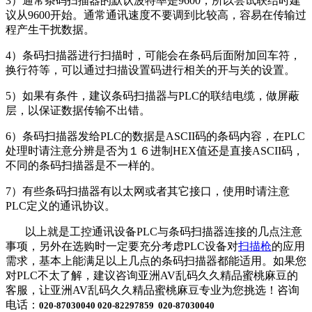
3）通常条码扫描器的默认波特率是9600，所以尝试联结时建
议从9600开始。通常通讯速度不要调到比较高，容易在传输过
程产生干扰数据。
4）条码扫描器进行扫描时，可能会在条码后面附加回车符，
换行符等，可以通过扫描设置码进行相关的开与关的设置。
5）如果有条件，建议条码扫描器与PLC的联结电缆，做屏蔽
层，以保证数据传输不出错。
6）条码扫描器发给PLC的数据是ASCII码的条码内容，在PLC
处理时请注意分辨是否为１６进制HEX值还是直接ASCII码，
不同的条码扫描器是不一样的。
7）有些条码扫描器有以太网或者其它接口，使用时请注意
PLC定义的通讯协议。
以上就是工控通讯设备PLC与条码扫描器连接的几点注意
事项，另外在选购时一定要充分考虑PLC设备对
扫描枪
的应用
需求，基本上能满足以上几点的条码扫描器都能适用。如果您
对PLC不太了解，建议咨询亚洲AV乱码久久精品蜜桃麻豆的
客服，让亚洲AV乱码久久精品蜜桃麻豆专业为您挑选！咨询
电话：
020-87030040 020-82297859 020-87030040