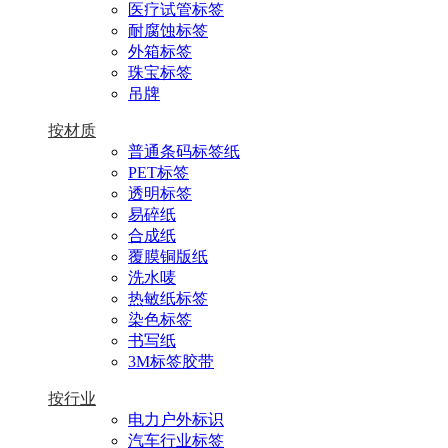
医疗试管标签
耐腐蚀标签
外箱标签
珠宝标签
吊牌
按材质
普通条码标签纸
PET标签
透明标签
易碎纸
合成纸
覆膜铜版纸
洗水唛
热敏纸标签
染色标签
书写纸
3M标签胶带
按行业
电力户外标识
汽车行业标签