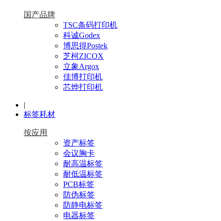
国产品牌
TSC条码打印机
科诚Godex
博思得Postek
芝柯ZICOX
立象Argox
佳博打印机
芯烨打印机
|
标签耗材
按应用
资产标签
会议胸卡
耐高温标签
耐低温标签
PCB标签
防伪标签
防静电标签
电器标签