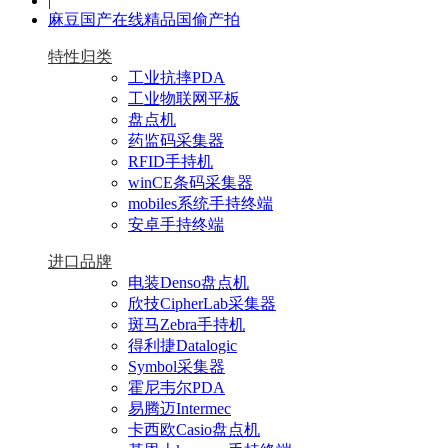
|
麻豆国产在线精品国偷产拍
特性归类
工业抗摔PDA
工业物联网平板
盘点机
药监码采集器
RFID手持机
winCE条码采集器
mobiles系统手持终端
安卓手持终端
进口品牌
电装Denso盘点机
欣技CipherLab采集器
斑马Zebra手持机
得利捷Datalogic
Symbol采集器
霍尼韦尔PDA
易腾迈Intermec
卡西欧Casio盘点机