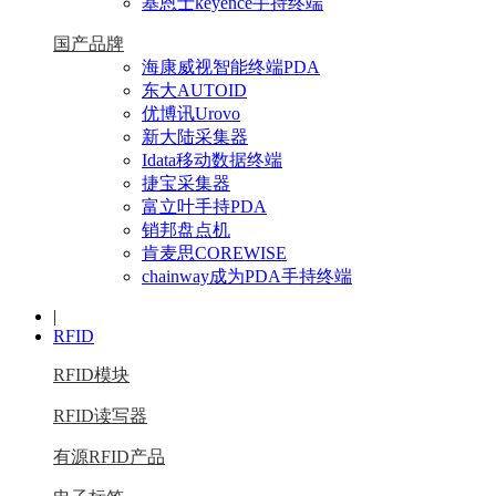
基恩士keyence手持终端
国产品牌
海康威视智能终端PDA
东大AUTOID
优博讯Urovo
新大陆采集器
Idata移动数据终端
捷宝采集器
富立叶手持PDA
销邦盘点机
肯麦思COREWISE
chainway成为PDA手持终端
|
RFID
RFID模块
RFID读写器
有源RFID产品