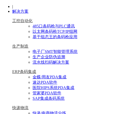
|
解决方案
工控自动化
485口条码枪与PLC通讯
以太网条码枪TCP/IP组网
基于组态王的条码枪应用
生产制造
电子厂SMT智能管理系统
生产企业防伪追溯
流水线扫码解决方案
ERP条码集成
金蝶/用友PDA集成
速达PDA软件
医院HIPS系统PDA集成
管家婆PDA软件
SAP集成条码系统
快递物流
快递/电商物流分拣