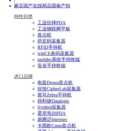
|
麻豆国产在线精品国偷产拍
特性归类
工业抗摔PDA
工业物联网平板
盘点机
药监码采集器
RFID手持机
winCE条码采集器
mobiles系统手持终端
安卓手持终端
进口品牌
电装Denso盘点机
欣技CipherLab采集器
斑马Zebra手持机
得利捷Datalogic
Symbol采集器
霍尼韦尔PDA
易腾迈Intermec
卡西欧Casio盘点机