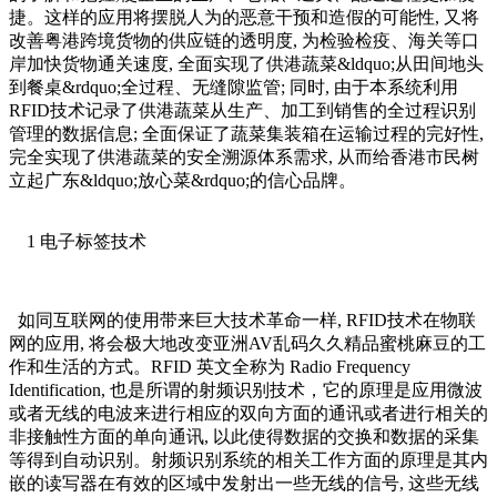
捷。这样的应用将摆脱人为的恶意干预和造假的可能性, 又将
改善粤港跨境货物的供应链的透明度, 为检验检疫、海关等口
岸加快货物通关速度, 全面实现了供港蔬菜&ldquo;从田间地头
到餐桌&rdquo;全过程、无缝隙监管; 同时, 由于本系统利用
RFID技术记录了供港蔬菜从生产、加工到销售的全过程识别
管理的数据信息; 全面保证了蔬菜集装箱在运输过程的完好性,
完全实现了供港蔬菜的安全溯源体系需求, 从而给香港市民树
立起广东&ldquo;放心菜&rdquo;的信心品牌。
1 电子标签技术
如同互联网的使用带来巨大技术革命一样, RFID技术在物联
网的应用, 将会极大地改变亚洲AV乱码久久精品蜜桃麻豆的工
作和生活的方式。RFID 英文全称为 Radio Frequency
Identification, 也是所谓的射频识别技术，它的原理是应用微波
或者无线的电波来进行相应的双向方面的通讯或者进行相关的
非接触性方面的单向通讯, 以此使得数据的交换和数据的采集
等得到自动识别。射频识别系统的相关工作方面的原理是其内
嵌的读写器在有效的区域中发射出一些无线的信号, 这些无线