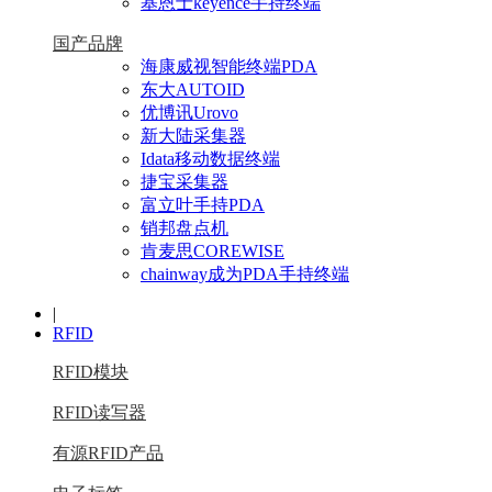
基恩士keyence手持终端
国产品牌
海康威视智能终端PDA
东大AUTOID
优博讯Urovo
新大陆采集器
Idata移动数据终端
捷宝采集器
富立叶手持PDA
销邦盘点机
肯麦思COREWISE
chainway成为PDA手持终端
|
RFID
RFID模块
RFID读写器
有源RFID产品