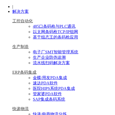
|
解决方案
工控自动化
485口条码枪与PLC通讯
以太网条码枪TCP/IP组网
基于组态王的条码枪应用
生产制造
电子厂SMT智能管理系统
生产企业防伪追溯
流水线扫码解决方案
ERP条码集成
金蝶/用友PDA集成
速达PDA软件
医院HIPS系统PDA集成
管家婆PDA软件
SAP集成条码系统
快递物流
快递/电商物流分拣