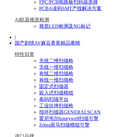
FPC/PCB电路板扫码器选择
PCBA读码SMT产线解决方案
AI机器视觉检测
视觉LED检测及NG标记
|
国产剧情AV麻豆香蕉精品蜜桃
特性归类
无线二维扫描枪
无线一维扫描枪
有线二维扫描枪
有线一维扫描枪
固定式扫描器
嵌入式扫描模组
条码扫描平台
工业抗摔扫描枪
指环扫描器GENERALSCAN
霍尼韦尔honeywell扫描引擎
Zebra斑马扫描模组引擎
进口品牌