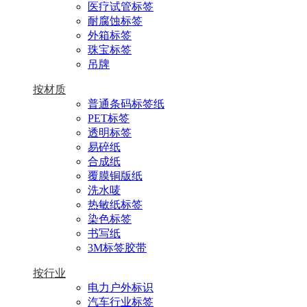
医疗试管标签
耐腐蚀标签
外箱标签
珠宝标签
吊牌
按材质
普通条码标签纸
PET标签
透明标签
易碎纸
合成纸
覆膜铜版纸
洗水唛
热敏纸标签
染色标签
书写纸
3M标签胶带
按行业
电力户外标识
汽车行业标签