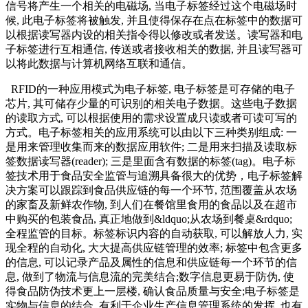
信号将产生一个相关的电磁场, 当电子标签经过这个电磁场时
候, 此电子标签将被触发, 并且使得保存在点在标签中的数据可
以根据读写器内设的相关指令得以修改或者发送。读写器和电
子标签进行互相通信, 传送或者接收相关的数据, 并且读写器可
以将此数据与计算机网络互联和通信。
RFID的一种应用模式为电子标签, 电子标签是可存储的电子
芯片, 其可储存少量的可识别的相关电子数据。这些电子数据
的读取方式, 可以根据使用的需求设置成只读或者可读可写的
方式。电子标签相关的应用系统可以由以下三种类别组成: 一
是用来管理收集而来的数据应用软件; 二是用来扫描及读取标
签数据读写器(reader); 三是里面含有数据的标签(tag)。电子标
签技术用于食品安全监管与追溯具备很大的优势，电子标签解
决方案可以跟踪到食品供应链的每一个环节, 范围覆盖从农场
的家畜及新鲜农作物, 到人们在餐馆里食用的食品以及在超市
中购买的包装食品, 真正地做到&ldquo;从农场到餐桌&rdquo;
全程监管的目标。标签标识内容的自动获取, 可以解放人力, 实
现全程的自动化, 大大提高供应链管理的效率; 标签中包含更多
的信息, 可以记录产品及属性的信息和供应链每一个环节的信
息, 做到了物流与信息流的完美结合;数字信息更易于防伪, 使
得食品防伪技术更上一层楼, 确认食品质量与安全;电子标签是
实物与信息的结合, 有利于企业生产信息管理系统的发挥, 也有