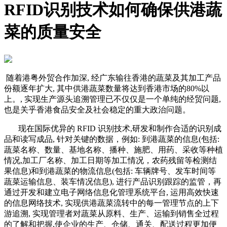
RFID识别技术如何确保供港蔬
菜的质量安全
随着港粤外贸合作加深, 经广东输往香港的蔬菜及其加工产品
份额逐年扩大, 其中供港蔬菜数量将达到香港市场的80%以
上。, 实现生产源头追溯管理已不仅仅是一个单纯的经贸问题,
也是关乎香港食品安全及社会稳定的重大政治问题。
现在国际优异的 RFID 识别技术,研发和制作合适的识别成
品和读写成品, 针对关键的数据，例如: 到港蔬菜的信息(包括:
蔬菜名称、数量、基地名称、播种、施肥、用药、采收等种植
情况,加工厂名称、加工日期等加工情况，农药残留等检测结
果信息)和到港蔬菜的物流信息(包括: 车辆牌号、发车时间等
蔬菜运输信息、装车情况信息), 进行产品识别跟踪的监管，再
通过开发和建立电子网络信息化管理系统平台, 运用高效快速
的信息网络技术, 实现供港蔬菜流转中的每一管理节点的上下
游追溯, 实现管理者对蔬菜从原料、生产、运输到销售全过程
的了解和把握,使企业的生产、仓储、通关、配送过程更加便