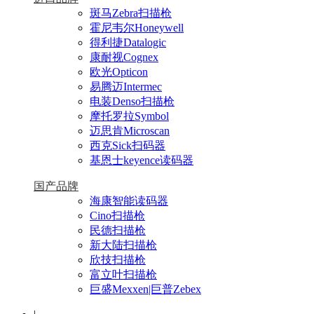
斑马Zebra扫描枪
霍尼韦尔Honeywell
得利捷Datalogic
康耐视Cognex
欧光Opticon
易腾迈Intermec
电装Denso扫描枪
摩托罗拉Symbol
迈思肯Microscan
西克Sick扫码器
基恩士keyence读码器
国产品牌
海康智能读码器
Cino扫描枪
民德扫描枪
新大陆扫描枪
欣技扫描枪
富立叶扫描枪
巨盛Mexxen|巨普Zebex