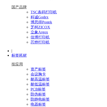
国产品牌
TSC条码打印机
科诚Godex
博思得Postek
芝柯ZICOX
立象Argox
佳博打印机
芯烨打印机
|
标签耗材
按应用
资产标签
会议胸卡
耐高温标签
耐低温标签
PCB标签
防伪标签
防静电标签
电器标签