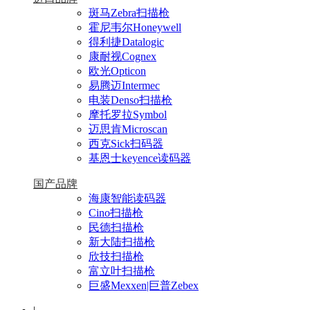
斑马Zebra扫描枪
霍尼韦尔Honeywell
得利捷Datalogic
康耐视Cognex
欧光Opticon
易腾迈Intermec
电装Denso扫描枪
摩托罗拉Symbol
迈思肯Microscan
西克Sick扫码器
基恩士keyence读码器
国产品牌
海康智能读码器
Cino扫描枪
民德扫描枪
新大陆扫描枪
欣技扫描枪
富立叶扫描枪
巨盛Mexxen|巨普Zebex