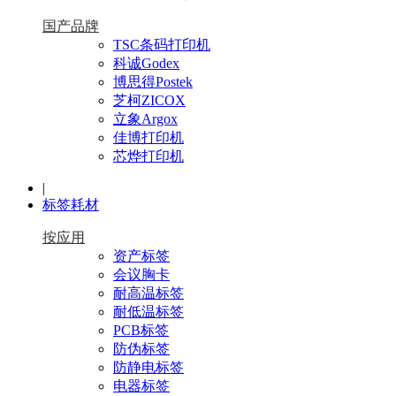
国产品牌
TSC条码打印机
科诚Godex
博思得Postek
芝柯ZICOX
立象Argox
佳博打印机
芯烨打印机
|
标签耗材
按应用
资产标签
会议胸卡
耐高温标签
耐低温标签
PCB标签
防伪标签
防静电标签
电器标签