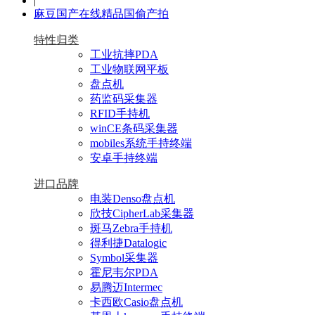
|
麻豆国产在线精品国偷产拍
特性归类
工业抗摔PDA
工业物联网平板
盘点机
药监码采集器
RFID手持机
winCE条码采集器
mobiles系统手持终端
安卓手持终端
进口品牌
电装Denso盘点机
欣技CipherLab采集器
斑马Zebra手持机
得利捷Datalogic
Symbol采集器
霍尼韦尔PDA
易腾迈Intermec
卡西欧Casio盘点机