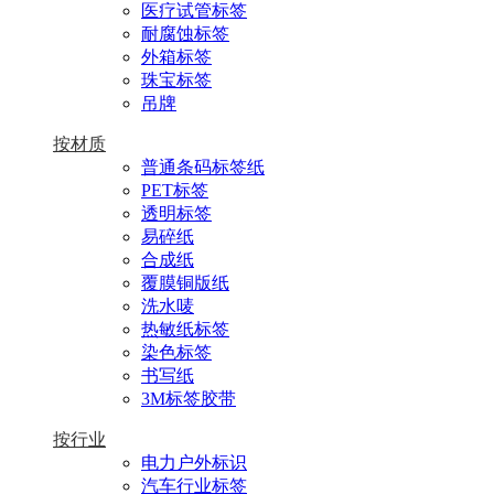
医疗试管标签
耐腐蚀标签
外箱标签
珠宝标签
吊牌
按材质
普通条码标签纸
PET标签
透明标签
易碎纸
合成纸
覆膜铜版纸
洗水唛
热敏纸标签
染色标签
书写纸
3M标签胶带
按行业
电力户外标识
汽车行业标签