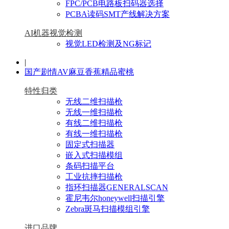
FPC/PCB电路板扫码器选择
PCBA读码SMT产线解决方案
AI机器视觉检测
视觉LED检测及NG标记
|
国产剧情AV麻豆香蕉精品蜜桃
特性归类
无线二维扫描枪
无线一维扫描枪
有线二维扫描枪
有线一维扫描枪
固定式扫描器
嵌入式扫描模组
条码扫描平台
工业抗摔扫描枪
指环扫描器GENERALSCAN
霍尼韦尔honeywell扫描引擎
Zebra斑马扫描模组引擎
进口品牌