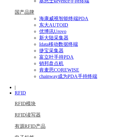
基恩士keyence手持终端
国产品牌
海康威视智能终端PDA
东大AUTOID
优博讯Urovo
新大陆采集器
Idata移动数据终端
捷宝采集器
富立叶手持PDA
销邦盘点机
肯麦思COREWISE
chainway成为PDA手持终端
|
RFID
RFID模块
RFID读写器
有源RFID产品