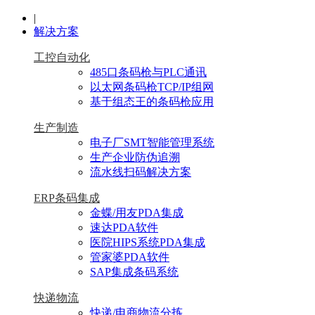
|
解决方案
工控自动化
485口条码枪与PLC通讯
以太网条码枪TCP/IP组网
基于组态王的条码枪应用
生产制造
电子厂SMT智能管理系统
生产企业防伪追溯
流水线扫码解决方案
ERP条码集成
金蝶/用友PDA集成
速达PDA软件
医院HIPS系统PDA集成
管家婆PDA软件
SAP集成条码系统
快递物流
快递/电商物流分拣