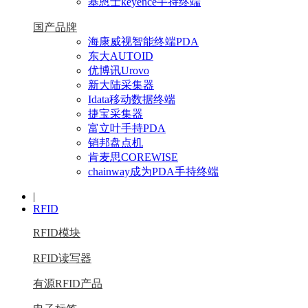
基恩士keyence手持终端
国产品牌
海康威视智能终端PDA
东大AUTOID
优博讯Urovo
新大陆采集器
Idata移动数据终端
捷宝采集器
富立叶手持PDA
销邦盘点机
肯麦思COREWISE
chainway成为PDA手持终端
|
RFID
RFID模块
RFID读写器
有源RFID产品