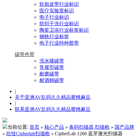
轮胎皮带行业标识
医疗实验室标识
电子行业标识
纺织干洗行业标识
陶瓷卫浴行业标签标识
钢铁行业标签
电子行业特种胶带
碳带色带
洗水唛碳带
常规型碳带
耐磨碳带
耐酒精碳带
|
关于亚洲AV乱码久久精品蜜桃麻豆
|
联系亚洲AV乱码久久精品蜜桃麻豆
当前位置:
首页
核心产品
条码扫描器,扫描枪
国产品牌
>
>
>
欣技Cipherlab扫描枪
CipherLab 1266 蓝牙激光扫描器
>
>