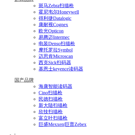
斑马Zebra扫描枪
霍尼韦尔Honeywell
得利捷Datalogic
康耐视Cognex
欧光Opticon
易腾迈Intermec
电装Denso扫描枪
摩托罗拉Symbol
迈思肯Microscan
西克Sick扫码器
基恩士keyence读码器
国产品牌
海康智能读码器
Cino扫描枪
民德扫描枪
新大陆扫描枪
欣技扫描枪
富立叶扫描枪
巨盛Mexxen|巨普Zebex