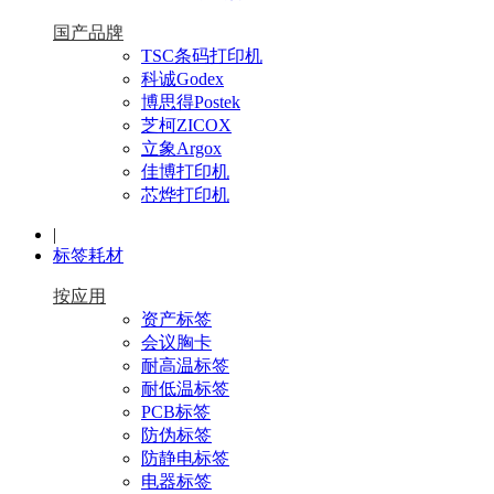
国产品牌
TSC条码打印机
科诚Godex
博思得Postek
芝柯ZICOX
立象Argox
佳博打印机
芯烨打印机
|
标签耗材
按应用
资产标签
会议胸卡
耐高温标签
耐低温标签
PCB标签
防伪标签
防静电标签
电器标签