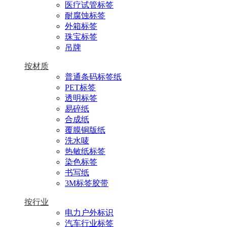
医疗试管标签
耐腐蚀标签
外箱标签
珠宝标签
吊牌
按材质
普通条码标签纸
PET标签
透明标签
易碎纸
合成纸
覆膜铜版纸
洗水唛
热敏纸标签
染色标签
书写纸
3M标签胶带
按行业
电力户外标识
汽车行业标签