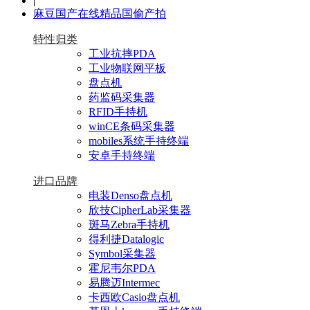
|
麻豆国产在线精品国偷产拍
特性归类
工业抗摔PDA
工业物联网平板
盘点机
药监码采集器
RFID手持机
winCE条码采集器
mobiles系统手持终端
安卓手持终端
进口品牌
电装Denso盘点机
欣技CipherLab采集器
斑马Zebra手持机
得利捷Datalogic
Symbol采集器
霍尼韦尔PDA
易腾迈Intermec
卡西欧Casio盘点机