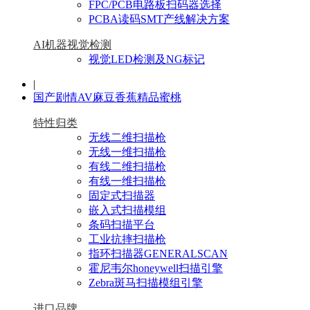
FPC/PCB电路板扫码器选择
PCBA读码SMT产线解决方案
AI机器视觉检测
视觉LED检测及NG标记
|
国产剧情AV麻豆香蕉精品蜜桃
特性归类
无线二维扫描枪
无线一维扫描枪
有线二维扫描枪
有线一维扫描枪
固定式扫描器
嵌入式扫描模组
条码扫描平台
工业抗摔扫描枪
指环扫描器GENERALSCAN
霍尼韦尔honeywell扫描引擎
Zebra斑马扫描模组引擎
进口品牌