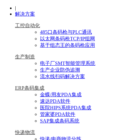
|
解决方案
工控自动化
485口条码枪与PLC通讯
以太网条码枪TCP/IP组网
基于组态王的条码枪应用
生产制造
电子厂SMT智能管理系统
生产企业防伪追溯
流水线扫码解决方案
ERP条码集成
金蝶/用友PDA集成
速达PDA软件
医院HIPS系统PDA集成
管家婆PDA软件
SAP集成条码系统
快递物流
快递/电商物流分拣