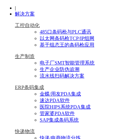
|
解决方案
工控自动化
485口条码枪与PLC通讯
以太网条码枪TCP/IP组网
基于组态王的条码枪应用
生产制造
电子厂SMT智能管理系统
生产企业防伪追溯
流水线扫码解决方案
ERP条码集成
金蝶/用友PDA集成
速达PDA软件
医院HIPS系统PDA集成
管家婆PDA软件
SAP集成条码系统
快递物流
快递/电商物流分拣