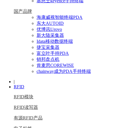
基恩士keyence手持终端
国产品牌
海康威视智能终端PDA
东大AUTOID
优博讯Urovo
新大陆采集器
Idata移动数据终端
捷宝采集器
富立叶手持PDA
销邦盘点机
肯麦思COREWISE
chainway成为PDA手持终端
|
RFID
RFID模块
RFID读写器
有源RFID产品