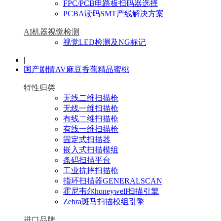
FPC/PCB电路板扫码器选择
PCBA读码SMT产线解决方案
AI机器视觉检测
视觉LED检测及NG标记
|
国产剧情AV麻豆香蕉精品蜜桃
特性归类
无线二维扫描枪
无线一维扫描枪
有线二维扫描枪
有线一维扫描枪
固定式扫描器
嵌入式扫描模组
条码扫描平台
工业抗摔扫描枪
指环扫描器GENERALSCAN
霍尼韦尔honeywell扫描引擎
Zebra斑马扫描模组引擎
进口品牌