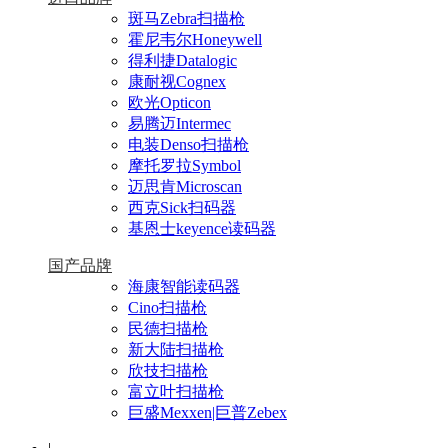
斑马Zebra扫描枪
霍尼韦尔Honeywell
得利捷Datalogic
康耐视Cognex
欧光Opticon
易腾迈Intermec
电装Denso扫描枪
摩托罗拉Symbol
迈思肯Microscan
西克Sick扫码器
基恩士keyence读码器
国产品牌
海康智能读码器
Cino扫描枪
民德扫描枪
新大陆扫描枪
欣技扫描枪
富立叶扫描枪
巨盛Mexxen|巨普Zebex