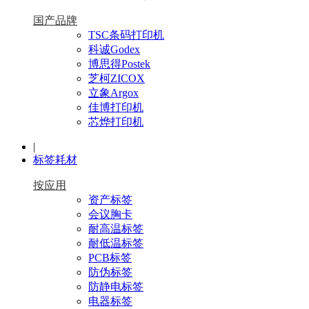
国产品牌
TSC条码打印机
科诚Godex
博思得Postek
芝柯ZICOX
立象Argox
佳博打印机
芯烨打印机
|
标签耗材
按应用
资产标签
会议胸卡
耐高温标签
耐低温标签
PCB标签
防伪标签
防静电标签
电器标签