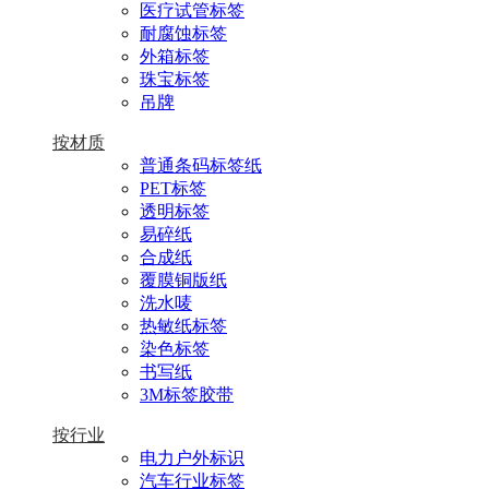
医疗试管标签
耐腐蚀标签
外箱标签
珠宝标签
吊牌
按材质
普通条码标签纸
PET标签
透明标签
易碎纸
合成纸
覆膜铜版纸
洗水唛
热敏纸标签
染色标签
书写纸
3M标签胶带
按行业
电力户外标识
汽车行业标签