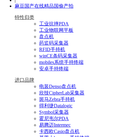
|
麻豆国产在线精品国偷产拍
特性归类
工业抗摔PDA
工业物联网平板
盘点机
药监码采集器
RFID手持机
winCE条码采集器
mobiles系统手持终端
安卓手持终端
进口品牌
电装Denso盘点机
欣技CipherLab采集器
斑马Zebra手持机
得利捷Datalogic
Symbol采集器
霍尼韦尔PDA
易腾迈Intermec
卡西欧Casio盘点机