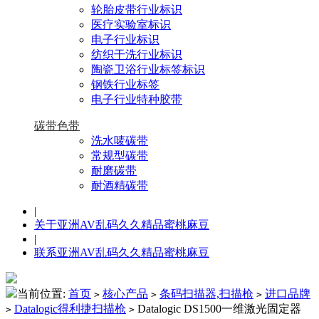
轮胎皮带行业标识
医疗实验室标识
电子行业标识
纺织干洗行业标识
陶瓷卫浴行业标签标识
钢铁行业标签
电子行业特种胶带
碳带色带
洗水唛碳带
常规型碳带
耐磨碳带
耐酒精碳带
|
关于亚洲AV乱码久久精品蜜桃麻豆
|
联系亚洲AV乱码久久精品蜜桃麻豆
当前位置:
首页
核心产品
条码扫描器,扫描枪
进口品牌
>
>
>
Datalogic得利捷扫描枪
Datalogic DS1500一维激光固定器
>
>