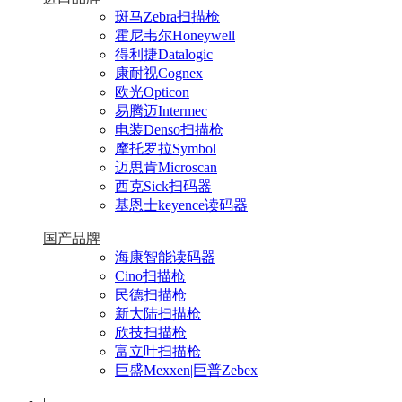
斑马Zebra扫描枪
霍尼韦尔Honeywell
得利捷Datalogic
康耐视Cognex
欧光Opticon
易腾迈Intermec
电装Denso扫描枪
摩托罗拉Symbol
迈思肯Microscan
西克Sick扫码器
基恩士keyence读码器
国产品牌
海康智能读码器
Cino扫描枪
民德扫描枪
新大陆扫描枪
欣技扫描枪
富立叶扫描枪
巨盛Mexxen|巨普Zebex