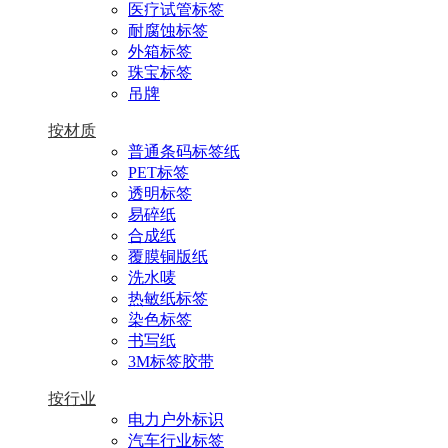
医疗试管标签
耐腐蚀标签
外箱标签
珠宝标签
吊牌
按材质
普通条码标签纸
PET标签
透明标签
易碎纸
合成纸
覆膜铜版纸
洗水唛
热敏纸标签
染色标签
书写纸
3M标签胶带
按行业
电力户外标识
汽车行业标签