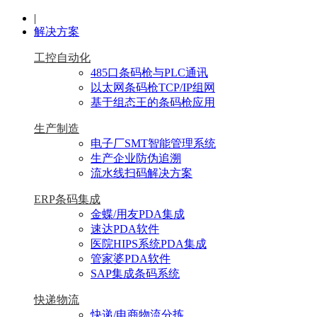
|
解决方案
工控自动化
485口条码枪与PLC通讯
以太网条码枪TCP/IP组网
基于组态王的条码枪应用
生产制造
电子厂SMT智能管理系统
生产企业防伪追溯
流水线扫码解决方案
ERP条码集成
金蝶/用友PDA集成
速达PDA软件
医院HIPS系统PDA集成
管家婆PDA软件
SAP集成条码系统
快递物流
快递/电商物流分拣