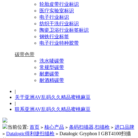
轮胎皮带行业标识
医疗实验室标识
电子行业标识
纺织干洗行业标识
陶瓷卫浴行业标签标识
钢铁行业标签
电子行业特种胶带
碳带色带
洗水唛碳带
常规型碳带
耐磨碳带
耐酒精碳带
|
关于亚洲AV乱码久久精品蜜桃麻豆
|
联系亚洲AV乱码久久精品蜜桃麻豆
当前位置:
首页
核心产品
条码扫描器,扫描枪
进口品牌
>
>
>
Datalogic得利捷扫描枪
Datalogic Gryphon I GBT4100扫描
>
>