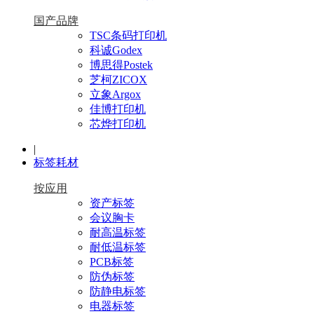
国产品牌
TSC条码打印机
科诚Godex
博思得Postek
芝柯ZICOX
立象Argox
佳博打印机
芯烨打印机
|
标签耗材
按应用
资产标签
会议胸卡
耐高温标签
耐低温标签
PCB标签
防伪标签
防静电标签
电器标签