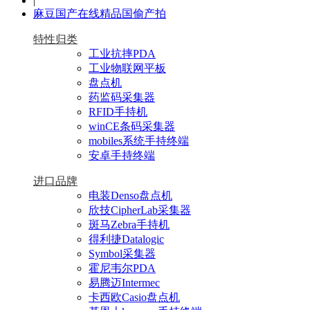
|
麻豆国产在线精品国偷产拍
特性归类
工业抗摔PDA
工业物联网平板
盘点机
药监码采集器
RFID手持机
winCE条码采集器
mobiles系统手持终端
安卓手持终端
进口品牌
电装Denso盘点机
欣技CipherLab采集器
斑马Zebra手持机
得利捷Datalogic
Symbol采集器
霍尼韦尔PDA
易腾迈Intermec
卡西欧Casio盘点机