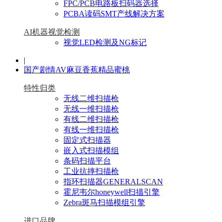
FPC/PCB电路板扫码器选择
PCBA读码SMT产线解决方案
AI机器视觉检测
视觉LED检测及NG标记
|
国产剧情AV麻豆香蕉精品蜜桃
特性归类
无线二维扫描枪
无线一维扫描枪
有线二维扫描枪
有线一维扫描枪
固定式扫描器
嵌入式扫描模组
条码扫描平台
工业抗摔扫描枪
指环扫描器GENERALSCAN
霍尼韦尔honeywell扫描引擎
Zebra斑马扫描模组引擎
进口品牌