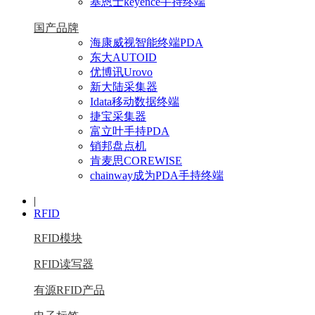
基恩士keyence手持终端
国产品牌
海康威视智能终端PDA
东大AUTOID
优博讯Urovo
新大陆采集器
Idata移动数据终端
捷宝采集器
富立叶手持PDA
销邦盘点机
肯麦思COREWISE
chainway成为PDA手持终端
|
RFID
RFID模块
RFID读写器
有源RFID产品