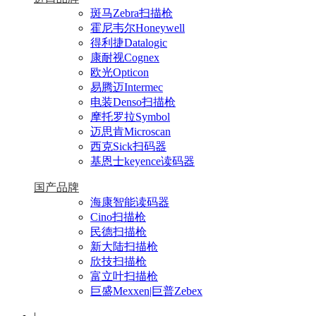
斑马Zebra扫描枪
霍尼韦尔Honeywell
得利捷Datalogic
康耐视Cognex
欧光Opticon
易腾迈Intermec
电装Denso扫描枪
摩托罗拉Symbol
迈思肯Microscan
西克Sick扫码器
基恩士keyence读码器
国产品牌
海康智能读码器
Cino扫描枪
民德扫描枪
新大陆扫描枪
欣技扫描枪
富立叶扫描枪
巨盛Mexxen|巨普Zebex