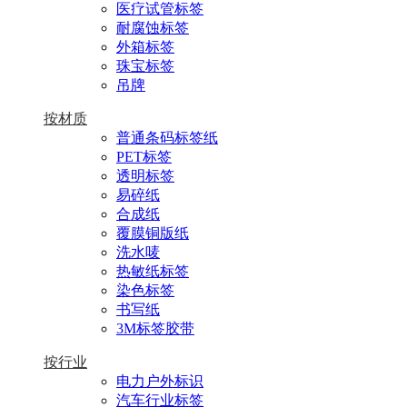
医疗试管标签
耐腐蚀标签
外箱标签
珠宝标签
吊牌
按材质
普通条码标签纸
PET标签
透明标签
易碎纸
合成纸
覆膜铜版纸
洗水唛
热敏纸标签
染色标签
书写纸
3M标签胶带
按行业
电力户外标识
汽车行业标签