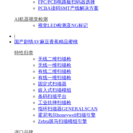
FPC/PCB电路板扫码器选择
PCBA读码SMT产线解决方案
AI机器视觉检测
视觉LED检测及NG标记
|
国产剧情AV麻豆香蕉精品蜜桃
特性归类
无线二维扫描枪
无线一维扫描枪
有线二维扫描枪
有线一维扫描枪
固定式扫描器
嵌入式扫描模组
条码扫描平台
工业抗摔扫描枪
指环扫描器GENERALSCAN
霍尼韦尔honeywell扫描引擎
Zebra斑马扫描模组引擎
进口品牌