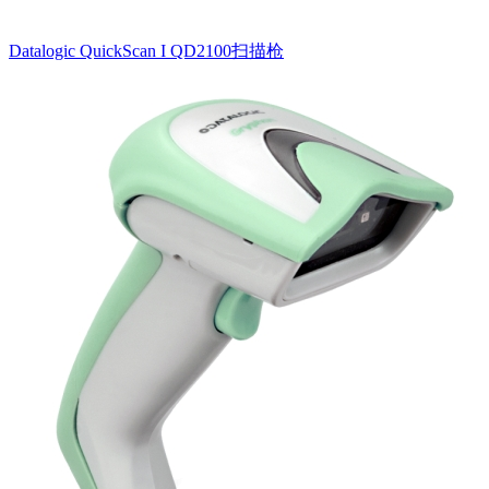
Datalogic QuickScan I QD2100扫描枪