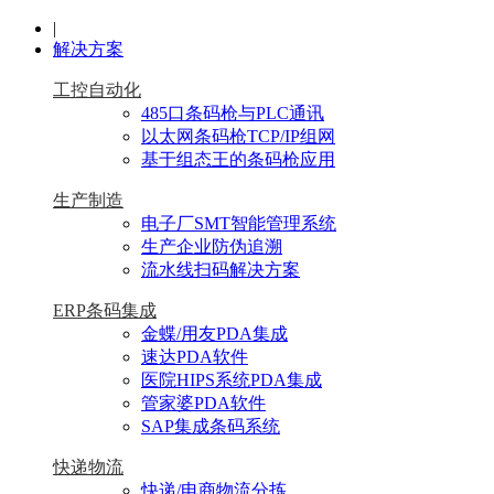
|
解决方案
工控自动化
485口条码枪与PLC通讯
以太网条码枪TCP/IP组网
基于组态王的条码枪应用
生产制造
电子厂SMT智能管理系统
生产企业防伪追溯
流水线扫码解决方案
ERP条码集成
金蝶/用友PDA集成
速达PDA软件
医院HIPS系统PDA集成
管家婆PDA软件
SAP集成条码系统
快递物流
快递/电商物流分拣