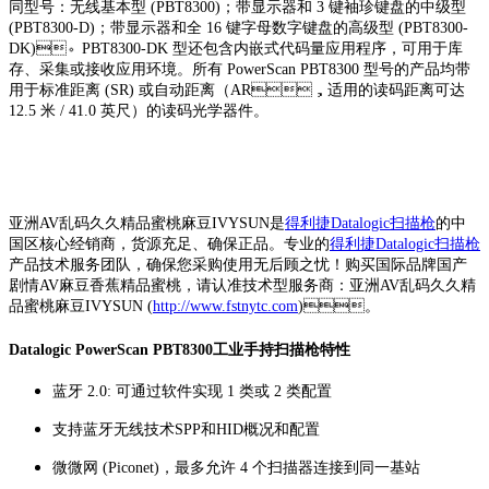
同型号：无线基本型 (PBT8300)；带显示器和 3 键袖珍键盘的中级型
(PBT8300-D)；带显示器和全 16 键字母数字键盘的高级型 (PBT8300-
DK)。PBT8300-DK 型还包含内嵌式代码量应用程序，可用于库
存、采集或接收应用环境。所有 PowerScan PBT8300 型号的产品均带
用于标准距离 (SR) 或自动距离（AR，适用的读码距离可达
12.5 米 / 41.0 英尺）的读码光学器件。
亚洲AV乱码久久精品蜜桃麻豆IVYSUN是
得利捷Datalogic扫描枪
的中
国区核心经销商，货源充足、确保正品。专业的
得利捷Datalogic扫描枪
产品技术服务团队，确保您采购使用无后顾之忧！购买国际品牌国产
剧情AV麻豆香蕉精品蜜桃，请认准技术型服务商：亚洲AV乱码久久精
品蜜桃麻豆IVYSUN (
http://www.fstnytc.com
)。
Datalogic PowerScan PBT8300工业手持扫描枪特性
蓝牙 2.0: 可通过软件实现 1 类或 2 类配置
支持蓝牙无线技术SPP和HID概况和配置
微微网 (Piconet)，最多允许 4 个扫描器连接到同一基站