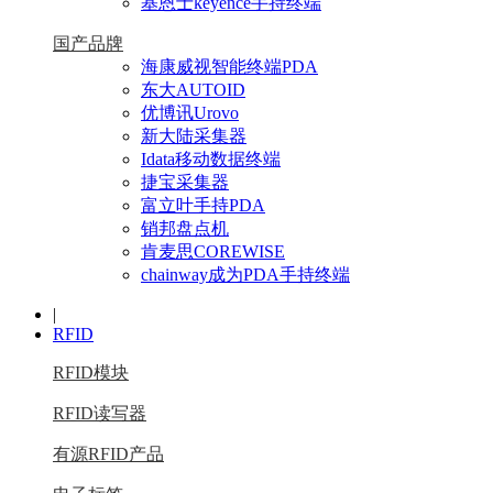
基恩士keyence手持终端
国产品牌
海康威视智能终端PDA
东大AUTOID
优博讯Urovo
新大陆采集器
Idata移动数据终端
捷宝采集器
富立叶手持PDA
销邦盘点机
肯麦思COREWISE
chainway成为PDA手持终端
|
RFID
RFID模块
RFID读写器
有源RFID产品