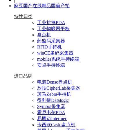
|
麻豆国产在线精品国偷产拍
特性归类
工业抗摔PDA
工业物联网平板
盘点机
药监码采集器
RFID手持机
winCE条码采集器
mobiles系统手持终端
安卓手持终端
进口品牌
电装Denso盘点机
欣技CipherLab采集器
斑马Zebra手持机
得利捷Datalogic
Symbol采集器
霍尼韦尔PDA
易腾迈Intermec
卡西欧Casio盘点机