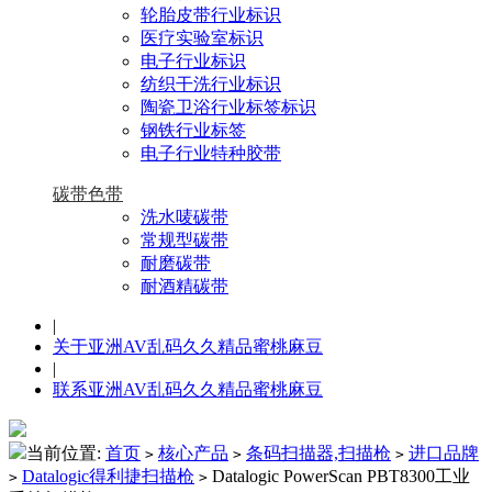
轮胎皮带行业标识
医疗实验室标识
电子行业标识
纺织干洗行业标识
陶瓷卫浴行业标签标识
钢铁行业标签
电子行业特种胶带
碳带色带
洗水唛碳带
常规型碳带
耐磨碳带
耐酒精碳带
|
关于亚洲AV乱码久久精品蜜桃麻豆
|
联系亚洲AV乱码久久精品蜜桃麻豆
当前位置:
首页
核心产品
条码扫描器,扫描枪
进口品牌
>
>
>
Datalogic得利捷扫描枪
Datalogic PowerScan PBT8300工业
>
>