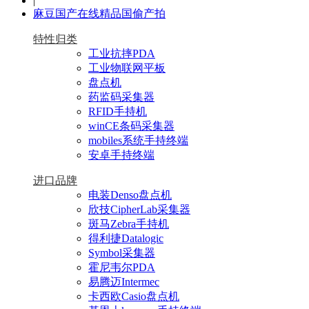
|
麻豆国产在线精品国偷产拍
特性归类
工业抗摔PDA
工业物联网平板
盘点机
药监码采集器
RFID手持机
winCE条码采集器
mobiles系统手持终端
安卓手持终端
进口品牌
电装Denso盘点机
欣技CipherLab采集器
斑马Zebra手持机
得利捷Datalogic
Symbol采集器
霍尼韦尔PDA
易腾迈Intermec
卡西欧Casio盘点机