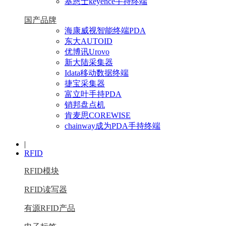
基恩士keyence手持终端
国产品牌
海康威视智能终端PDA
东大AUTOID
优博讯Urovo
新大陆采集器
Idata移动数据终端
捷宝采集器
富立叶手持PDA
销邦盘点机
肯麦思COREWISE
chainway成为PDA手持终端
|
RFID
RFID模块
RFID读写器
有源RFID产品