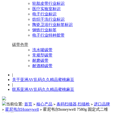
轮胎皮带行业标识
医疗实验室标识
电子行业标识
纺织干洗行业标识
陶瓷卫浴行业标签标识
钢铁行业标签
电子行业特种胶带
碳带色带
洗水唛碳带
常规型碳带
耐磨碳带
耐酒精碳带
|
关于亚洲AV乱码久久精品蜜桃麻豆
|
联系亚洲AV乱码久久精品蜜桃麻豆
当前位置:
首页
核心产品
条码扫描器,扫描枪
进口品牌
>
>
>
霍尼韦尔Honeywell
霍尼韦尔honeywell 7580g 固定式二维
>
>