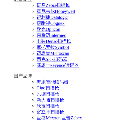
斑马Zebra扫描枪
霍尼韦尔Honeywell
得利捷Datalogic
康耐视Cognex
欧光Opticon
易腾迈Intermec
电装Denso扫描枪
摩托罗拉Symbol
迈思肯Microscan
西克Sick扫码器
基恩士keyence读码器
国产品牌
海康智能读码器
Cino扫描枪
民德扫描枪
新大陆扫描枪
欣技扫描枪
富立叶扫描枪
巨盛Mexxen|巨普Zebex