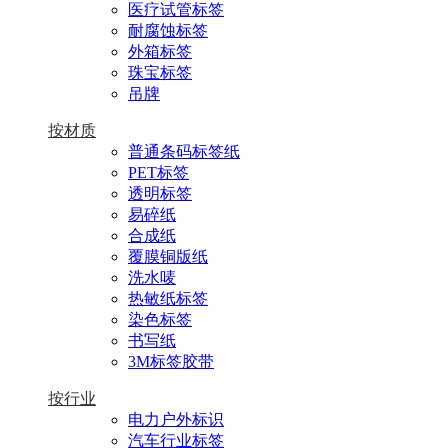
医疗试管标签
耐腐蚀标签
外箱标签
珠宝标签
吊牌
按材质
普通条码标签纸
PET标签
透明标签
易碎纸
合成纸
覆膜铜版纸
洗水唛
热敏纸标签
染色标签
书写纸
3M标签胶带
按行业
电力户外标识
汽车行业标签