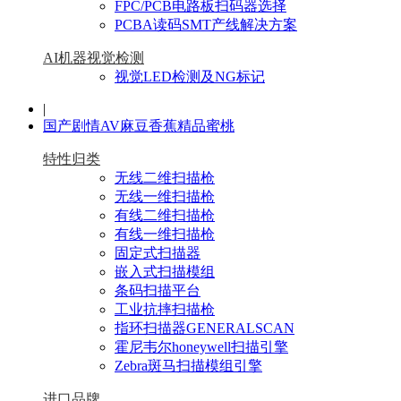
FPC/PCB电路板扫码器选择
PCBA读码SMT产线解决方案
AI机器视觉检测
视觉LED检测及NG标记
|
国产剧情AV麻豆香蕉精品蜜桃
特性归类
无线二维扫描枪
无线一维扫描枪
有线二维扫描枪
有线一维扫描枪
固定式扫描器
嵌入式扫描模组
条码扫描平台
工业抗摔扫描枪
指环扫描器GENERALSCAN
霍尼韦尔honeywell扫描引擎
Zebra斑马扫描模组引擎
进口品牌