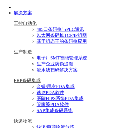
|
解决方案
工控自动化
485口条码枪与PLC通讯
以太网条码枪TCP/IP组网
基于组态王的条码枪应用
生产制造
电子厂SMT智能管理系统
生产企业防伪追溯
流水线扫码解决方案
ERP条码集成
金蝶/用友PDA集成
速达PDA软件
医院HIPS系统PDA集成
管家婆PDA软件
SAP集成条码系统
快递物流
快递/电商物流分拣