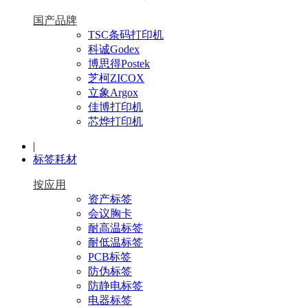
国产品牌
TSC条码打印机
科诚Godex
博思得Postek
芝柯ZICOX
立象Argox
佳博打印机
芯烨打印机
|
标签耗材
按应用
资产标签
会议胸卡
耐高温标签
耐低温标签
PCB标签
防伪标签
防静电标签
电器标签