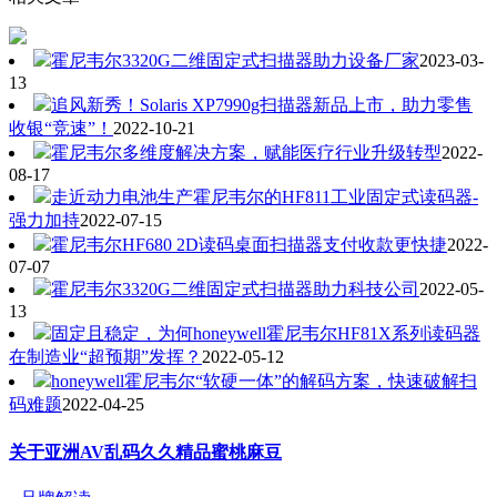
霍尼韦尔3320G二维固定式扫描器助力设备厂家
2023-03-
13
追风新秀！Solaris XP7990g扫描器新品上市，助力零售
收银“竞速”！
2022-10-21
霍尼韦尔多维度解决方案，赋能医疗行业升级转型
2022-
08-17
走近动力电池生产霍尼韦尔的HF811工业固定式读码器-
强力加持
2022-07-15
霍尼韦尔HF680 2D读码桌面扫描器支付收款更快捷
2022-
07-07
霍尼韦尔3320G二维固定式扫描器助力科技公司
2022-05-
13
固定且稳定，为何honeywell霍尼韦尔HF81X系列读码器
在制造业“超预期”发挥？
2022-05-12
honeywell霍尼韦尔“软硬一体”的解码方案，快速破解扫
码难题
2022-04-25
关于亚洲AV乱码久久精品蜜桃麻豆