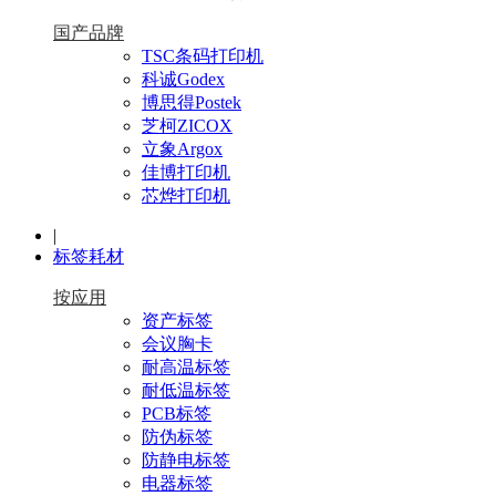
国产品牌
TSC条码打印机
科诚Godex
博思得Postek
芝柯ZICOX
立象Argox
佳博打印机
芯烨打印机
|
标签耗材
按应用
资产标签
会议胸卡
耐高温标签
耐低温标签
PCB标签
防伪标签
防静电标签
电器标签