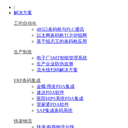
|
解决方案
工控自动化
485口条码枪与PLC通讯
以太网条码枪TCP/IP组网
基于组态王的条码枪应用
生产制造
电子厂SMT智能管理系统
生产企业防伪追溯
流水线扫码解决方案
ERP条码集成
金蝶/用友PDA集成
速达PDA软件
医院HIPS系统PDA集成
管家婆PDA软件
SAP集成条码系统
快递物流
快递/电商物流分拣