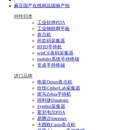
|
麻豆国产在线精品国偷产拍
特性归类
工业抗摔PDA
工业物联网平板
盘点机
药监码采集器
RFID手持机
winCE条码采集器
mobiles系统手持终端
安卓手持终端
进口品牌
电装Denso盘点机
欣技CipherLab采集器
斑马Zebra手持机
得利捷Datalogic
Symbol采集器
霍尼韦尔PDA
易腾迈Intermec
卡西欧Casio盘点机