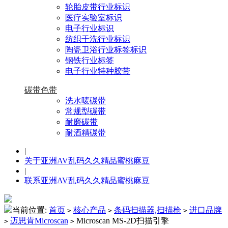
轮胎皮带行业标识
医疗实验室标识
电子行业标识
纺织干洗行业标识
陶瓷卫浴行业标签标识
钢铁行业标签
电子行业特种胶带
碳带色带
洗水唛碳带
常规型碳带
耐磨碳带
耐酒精碳带
|
关于亚洲AV乱码久久精品蜜桃麻豆
|
联系亚洲AV乱码久久精品蜜桃麻豆
当前位置:
首页
核心产品
条码扫描器,扫描枪
进口品牌
>
>
>
迈思肯Microscan
Microscan MS-2D扫描引擎
>
>