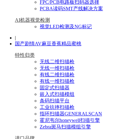
FPC/PCB电路板扫码器选择
PCBA读码SMT产线解决方案
AI机器视觉检测
视觉LED检测及NG标记
|
国产剧情AV麻豆香蕉精品蜜桃
特性归类
无线二维扫描枪
无线一维扫描枪
有线二维扫描枪
有线一维扫描枪
固定式扫描器
嵌入式扫描模组
条码扫描平台
工业抗摔扫描枪
指环扫描器GENERALSCAN
霍尼韦尔honeywell扫描引擎
Zebra斑马扫描模组引擎
进口品牌