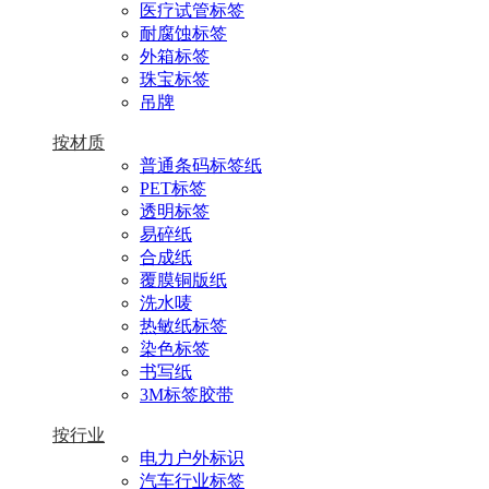
医疗试管标签
耐腐蚀标签
外箱标签
珠宝标签
吊牌
按材质
普通条码标签纸
PET标签
透明标签
易碎纸
合成纸
覆膜铜版纸
洗水唛
热敏纸标签
染色标签
书写纸
3M标签胶带
按行业
电力户外标识
汽车行业标签