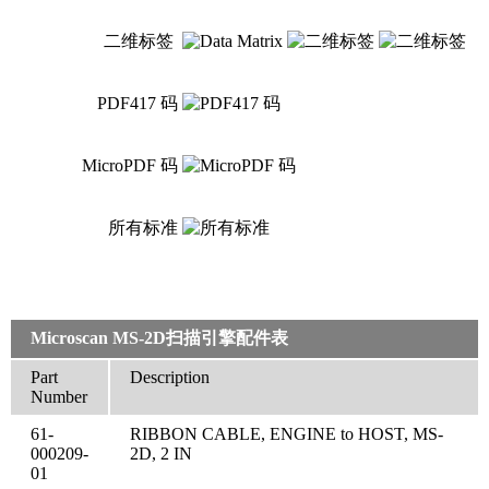
二维标签
PDF417 码
MicroPDF 码
所有标准
Microscan MS-2D扫描引擎配件表
Part
Description
Number
61-
RIBBON CABLE, ENGINE to HOST, MS-
000209-
2D, 2 IN
01