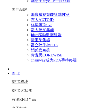
基恩士keyence手持终端
国产品牌
海康威视智能终端PDA
东大AUTOID
优博讯Urovo
新大陆采集器
Idata移动数据终端
捷宝采集器
富立叶手持PDA
销邦盘点机
肯麦思COREWISE
chainway成为PDA手持终端
|
RFID
RFID模块
RFID读写器
有源RFID产品