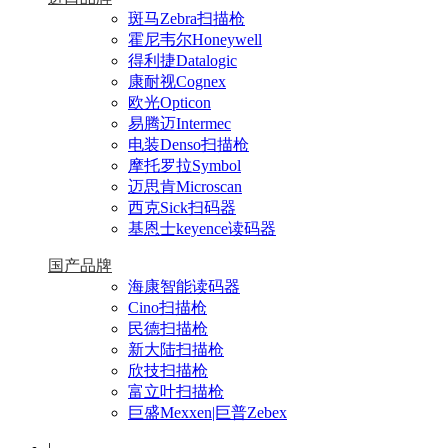
斑马Zebra扫描枪
霍尼韦尔Honeywell
得利捷Datalogic
康耐视Cognex
欧光Opticon
易腾迈Intermec
电装Denso扫描枪
摩托罗拉Symbol
迈思肯Microscan
西克Sick扫码器
基恩士keyence读码器
国产品牌
海康智能读码器
Cino扫描枪
民德扫描枪
新大陆扫描枪
欣技扫描枪
富立叶扫描枪
巨盛Mexxen|巨普Zebex