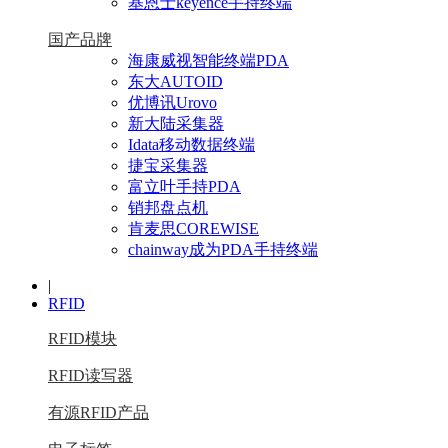
基恩士keyence手持终端
国产品牌
海康威视智能终端PDA
东大AUTOID
优博讯Urovo
新大陆采集器
Idata移动数据终端
捷宝采集器
富立叶手持PDA
销邦盘点机
肯麦思COREWISE
chainway成为PDA手持终端
|
RFID
RFID模块
RFID读写器
有源RFID产品