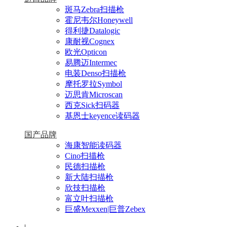
斑马Zebra扫描枪
霍尼韦尔Honeywell
得利捷Datalogic
康耐视Cognex
欧光Opticon
易腾迈Intermec
电装Denso扫描枪
摩托罗拉Symbol
迈思肯Microscan
西克Sick扫码器
基恩士keyence读码器
国产品牌
海康智能读码器
Cino扫描枪
民德扫描枪
新大陆扫描枪
欣技扫描枪
富立叶扫描枪
巨盛Mexxen|巨普Zebex