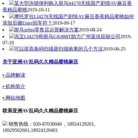
某大型连锁便利购入斑马li4278无线国产剧情AV麻豆香
蕉精品蜜桃
2019-10-11
摩托罗拉LI4278无线国产剧情AV麻豆香蕉精品蜜桃如何
添加后缀Enter回车符？
2019-09-17
斑马zebra零售店运营解决方案
2019-08-24
讯宝LI4278和斑马GK888T助力广州某供应链公司
2019-
07-10
可以提高条码扫描器扫描效果的几个方法
2019-06-25
关于亚洲AV乱码久久精品蜜桃麻豆
▪ 品牌解读
▪ 机构简介
▪ 网站地图
联系亚洲AV乱码久久精品蜜桃麻豆
销售热线：020-87030040，18924129201,
18929502661,18924129401