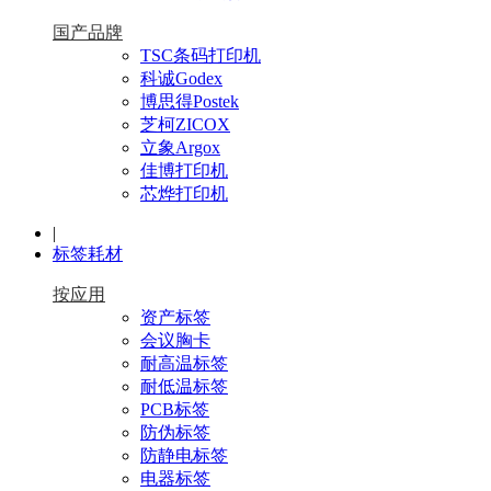
国产品牌
TSC条码打印机
科诚Godex
博思得Postek
芝柯ZICOX
立象Argox
佳博打印机
芯烨打印机
|
标签耗材
按应用
资产标签
会议胸卡
耐高温标签
耐低温标签
PCB标签
防伪标签
防静电标签
电器标签