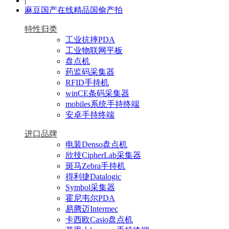
|
麻豆国产在线精品国偷产拍
特性归类
工业抗摔PDA
工业物联网平板
盘点机
药监码采集器
RFID手持机
winCE条码采集器
mobiles系统手持终端
安卓手持终端
进口品牌
电装Denso盘点机
欣技CipherLab采集器
斑马Zebra手持机
得利捷Datalogic
Symbol采集器
霍尼韦尔PDA
易腾迈Intermec
卡西欧Casio盘点机