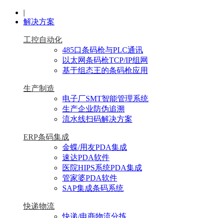
|
解决方案
工控自动化
485口条码枪与PLC通讯
以太网条码枪TCP/IP组网
基于组态王的条码枪应用
生产制造
电子厂SMT智能管理系统
生产企业防伪追溯
流水线扫码解决方案
ERP条码集成
金蝶/用友PDA集成
速达PDA软件
医院HIPS系统PDA集成
管家婆PDA软件
SAP集成条码系统
快递物流
快递/电商物流分拣