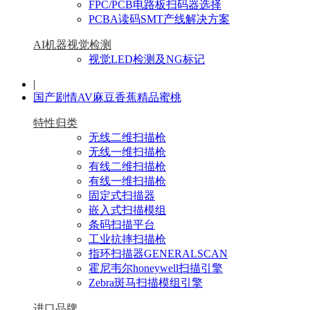
FPC/PCB电路板扫码器选择
PCBA读码SMT产线解决方案
AI机器视觉检测
视觉LED检测及NG标记
|
国产剧情AV麻豆香蕉精品蜜桃
特性归类
无线二维扫描枪
无线一维扫描枪
有线二维扫描枪
有线一维扫描枪
固定式扫描器
嵌入式扫描模组
条码扫描平台
工业抗摔扫描枪
指环扫描器GENERALSCAN
霍尼韦尔honeywell扫描引擎
Zebra斑马扫描模组引擎
进口品牌