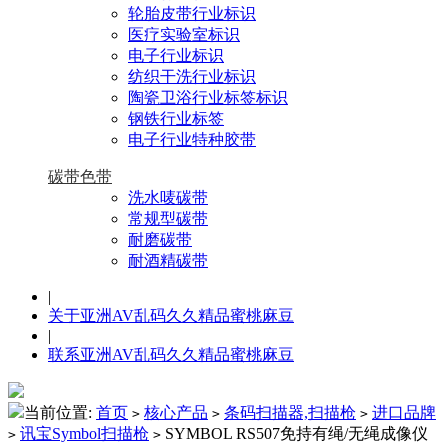
轮胎皮带行业标识
医疗实验室标识
电子行业标识
纺织干洗行业标识
陶瓷卫浴行业标签标识
钢铁行业标签
电子行业特种胶带
碳带色带
洗水唛碳带
常规型碳带
耐磨碳带
耐酒精碳带
|
关于亚洲AV乱码久久精品蜜桃麻豆
|
联系亚洲AV乱码久久精品蜜桃麻豆
当前位置:
首页
核心产品
条码扫描器,扫描枪
进口品牌
>
>
>
讯宝Symbol扫描枪
SYMBOL RS507免持有绳/无绳成像仪
>
>