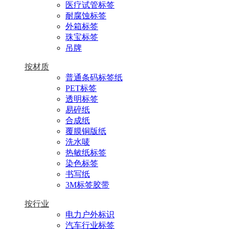
医疗试管标签
耐腐蚀标签
外箱标签
珠宝标签
吊牌
按材质
普通条码标签纸
PET标签
透明标签
易碎纸
合成纸
覆膜铜版纸
洗水唛
热敏纸标签
染色标签
书写纸
3M标签胶带
按行业
电力户外标识
汽车行业标签