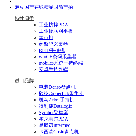
|
麻豆国产在线精品国偷产拍
特性归类
工业抗摔PDA
工业物联网平板
盘点机
药监码采集器
RFID手持机
winCE条码采集器
mobiles系统手持终端
安卓手持终端
进口品牌
电装Denso盘点机
欣技CipherLab采集器
斑马Zebra手持机
得利捷Datalogic
Symbol采集器
霍尼韦尔PDA
易腾迈Intermec
卡西欧Casio盘点机