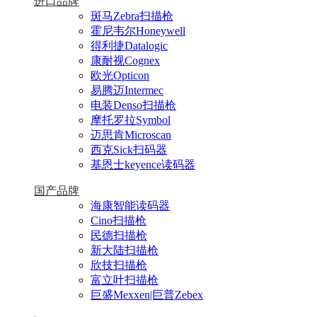
进口品牌
斑马Zebra扫描枪
霍尼韦尔Honeywell
得利捷Datalogic
康耐视Cognex
欧光Opticon
易腾迈Intermec
电装Denso扫描枪
摩托罗拉Symbol
迈思肯Microscan
西克Sick扫码器
基恩士keyence读码器
国产品牌
海康智能读码器
Cino扫描枪
民德扫描枪
新大陆扫描枪
欣技扫描枪
富立叶扫描枪
巨盛Mexxen|巨普Zebex