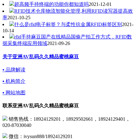
超高频手持终端的功能你都知道吗
2021-12-01
RFID技术仓库物流智能化管理,利用RFID读写器提高效
率
2021-10-25
什么是rfid电子标签？与柔性抗金属RFID标签区别
2021-
10-14
rfid手持麻豆国产在线精品国偷产拍工作方式，RFID数
据采集终端应用领域
2021-09-26
关于亚洲AV乱码久久精品蜜桃麻豆
▪ 品牌解读
▪ 机构简介
▪ 网站地图
联系亚洲AV乱码久久精品蜜桃麻豆
销售热线：18924129201，18929502661，18924129401，
020-87030040
微信：ivysun888/18924129201