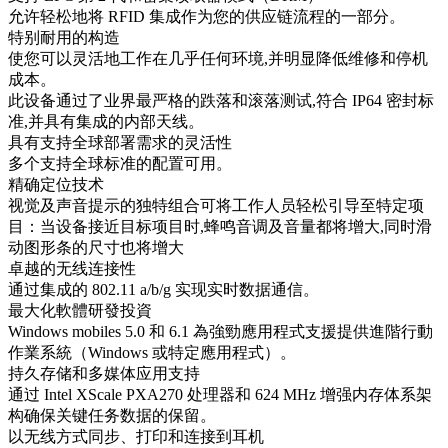
允许轻松地将 RFID 集成作为您的供应链流程的一部分。
特别耐用的构造
使您可以灵活地工作在几乎任何环境,并明显降低维修和停机
成本。
此设备通过了业界最严格的跌落和滚落测试,符合 IP64 密封标
准,并具有集成的内部天线。
具有支持全球部署需求的灵活性
多个支持全球标准的配置可用。
精确定位技术
视觉及声音提示的独特组合可将工作人员轻松引导至特定项
目：当设备接近目标项目时,蜂鸣音调及音量都将增大,同时滑
动图形条的尺寸也将增大
卓越的无线连接性
通过集成的 802.11 a/b/g 实现实时数据通信。
最大化軟體研發投資
Windows mobiles 5.0 和 6.1 為強勁應用程式支援提供進階行動
作業系統（Windows 或特定應用程式）。
持久存储和多媒体应用支持
通过 Intel XScale PXA270 处理器和 624 MHz 增强内存体系架
构确保关键任务数据的保留。
以无线方式同步、打印和连接到耳机