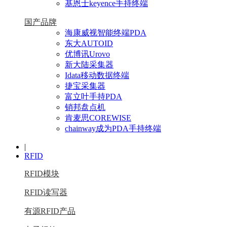
基恩士keyence手持终端
国产品牌
海康威视智能终端PDA
东大AUTOID
优博讯Urovo
新大陆采集器
Idata移动数据终端
捷宝采集器
富立叶手持PDA
销邦盘点机
肯麦思COREWISE
chainway成为PDA手持终端
|
RFID
RFID模块
RFID读写器
有源RFID产品