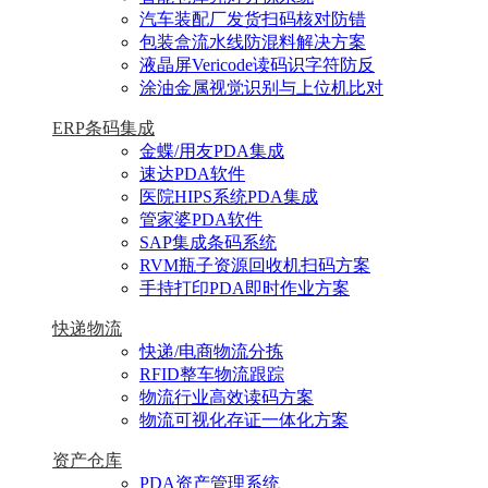
汽车装配厂发货扫码核对防错
包装盒流水线防混料解决方案
液晶屏Vericode读码识字符防反
涂油金属视觉识别与上位机比对
ERP条码集成
金蝶/用友PDA集成
速达PDA软件
医院HIPS系统PDA集成
管家婆PDA软件
SAP集成条码系统
RVM瓶子资源回收机扫码方案
手持打印PDA即时作业方案
快递物流
快递/电商物流分拣
RFID整车物流跟踪
物流行业高效读码方案
物流可视化存证一体化方案
资产仓库
PDA资产管理系统