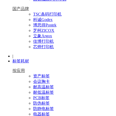
国产品牌
TSC条码打印机
科诚Godex
博思得Postek
芝柯ZICOX
立象Argox
佳博打印机
芯烨打印机
|
标签耗材
按应用
资产标签
会议胸卡
耐高温标签
耐低温标签
PCB标签
防伪标签
防静电标签
电器标签