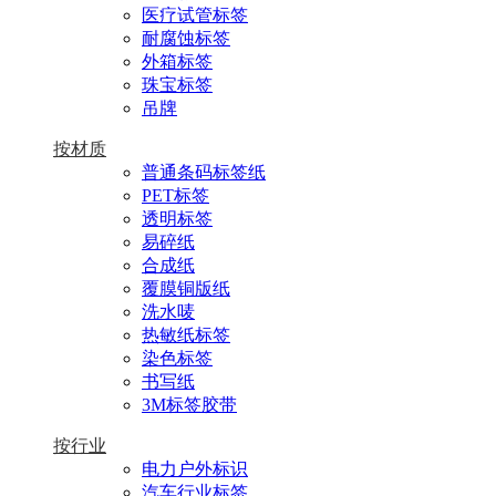
医疗试管标签
耐腐蚀标签
外箱标签
珠宝标签
吊牌
按材质
普通条码标签纸
PET标签
透明标签
易碎纸
合成纸
覆膜铜版纸
洗水唛
热敏纸标签
染色标签
书写纸
3M标签胶带
按行业
电力户外标识
汽车行业标签