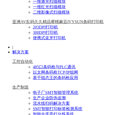
一维激光扫描模块
一维红光扫描模块
二维影像式扫描模块
亚洲AV乱码久久精品蜜桃麻豆IVYSUN条码打印机
203DPI打印机
300DPI打印机
便携式蓝牙打印机
|
解决方案
工控自动化
485口条码枪与PLC通讯
以太网条码枪TCP/IP组网
基于组态王的条码枪应用
生产制造
电子厂SMT智能管理系统
生产企业防伪追溯
流水线扫码解决方案
SMT智能打印标签检测系统
智能仓库亮灯分拣系统