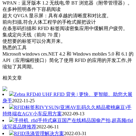
WPAN：蓝牙版本 1.2 无线电,带 BT 浏览器（附带管理器）。
在多种照明条件下容易阅读
超大 QVGA 显示屏：具有卓越的清晰度和对比度。
前向扫描,符合人体工程学的手枪式握把设计
在条形码扫描和 RFID 标签阅读密集应用中缓解用户疲劳。
集成定向天线（前向 70 度）
使想要的标签可以分离开来。
熟悉的工具
Microsoft windows ces.NET 4.2 和 Windows mobiles 5.0 和 6.1 的
API（应用编程接口）简化了使用 RFID 的应用的开发工作,并
缩短了其周期。
相关文章
Zebra RFD40 UHF RFID 背夹 | 更快、更智能、助您大展
身手
2022-11-25
RFID标签和IVYSUN(亚洲AV乱码久久精品蜜桃麻豆)手
持终端在AGV小车应用方案
2022-09-13
手持机_rfid手持式麻豆国产在线精品国偷产拍,超高频rfid
读写器品牌推荐
2022-06-11
RFID洗涤管理解决方案
2022-03-31