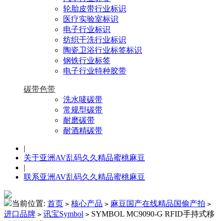
轮胎皮带行业标识
医疗实验室标识
电子行业标识
纺织干洗行业标识
陶瓷卫浴行业标签标识
钢铁行业标签
电子行业特种胶带
碳带色带
洗水唛碳带
常规型碳带
耐磨碳带
耐酒精碳带
|
关于亚洲AV乱码久久精品蜜桃麻豆
|
联系亚洲AV乱码久久精品蜜桃麻豆
当前位置:
首页
核心产品
麻豆国产在线精品国偷产拍
>
>
>
进口品牌
讯宝Symbol
SYMBOL MC9090-G RFID手持式移
>
>