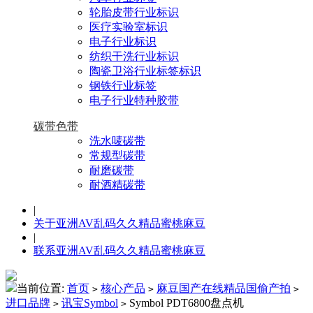
轮胎皮带行业标识
医疗实验室标识
电子行业标识
纺织干洗行业标识
陶瓷卫浴行业标签标识
钢铁行业标签
电子行业特种胶带
碳带色带
洗水唛碳带
常规型碳带
耐磨碳带
耐酒精碳带
|
关于亚洲AV乱码久久精品蜜桃麻豆
|
联系亚洲AV乱码久久精品蜜桃麻豆
当前位置:
首页
核心产品
麻豆国产在线精品国偷产拍
>
>
>
进口品牌
讯宝Symbol
Symbol PDT6800盘点机
>
>