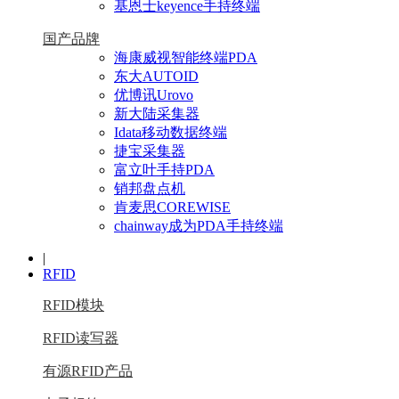
基恩士keyence手持终端
国产品牌
海康威视智能终端PDA
东大AUTOID
优博讯Urovo
新大陆采集器
Idata移动数据终端
捷宝采集器
富立叶手持PDA
销邦盘点机
肯麦思COREWISE
chainway成为PDA手持终端
|
RFID
RFID模块
RFID读写器
有源RFID产品