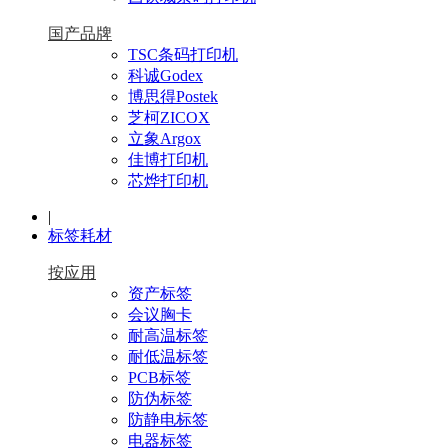
国产品牌
TSC条码打印机
科诚Godex
博思得Postek
芝柯ZICOX
立象Argox
佳博打印机
芯烨打印机
|
标签耗材
按应用
资产标签
会议胸卡
耐高温标签
耐低温标签
PCB标签
防伪标签
防静电标签
电器标签