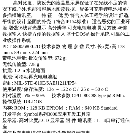
高对比度、防反光的液晶显示屏保证了在光线不足的情
况下或户外,也能很容易地阅读数据。配备可充电锂电池和单/
多插槽通讯座。 特 征 优 势 符合人体工程学的设计 舒适,
平衡的设计 坚固的外壳（符合IP154标准） 适合恶劣的工业环
境 增强16线背光显示 高分辨率 可充电锂电池 灵活方便 46键
数据输入 快捷方便的数据输入 基于DOS的操作系统 可靠的工
业级操作系统
PDT 6800/6800-2D 技术参数 物 理 参 数 尺寸: 长x宽x高 178
mm x 89 mm x 224 mm
带电池重量: 批次传输型: 672 g;
无线传输型: 728 g
抗震: 1.2 m 水泥地面
电池: 可移动再充电电池组
密封: MIL-STD-810E/SAEJ1211/IP54
使用温度/ 储存温度: -13o ～ 122 o C / -25 o ～50 o C
相对湿度: 5% ～90% 技术参数 CPU: 80C88 type @ 8 Mhz
操作系统: DR-DOS
内存: ROM：128 KB EPROM ；RAM：640 KB Standard
开发平台: Symbol系列3000应用开发工具箱
显示器: 高对比度,LCD 显示器 附 件 通讯座：1、4口串行通信
座
通信及充电电缆:串行电缆/为数据终端充电