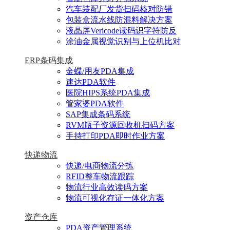
汽车装配厂发货扫码核对防错
包装盒流水线防混料解决方案
液晶屏Vericode读码识字符防反
涂油金属视觉识别与上位机比对
ERP条码集成
金蝶/用友PDA集成
速达PDA软件
医院HIPS系统PDA集成
管家婆PDA软件
SAP集成条码系统
RVM瓶子资源回收机扫码方案
手持打印PDA即时作业方案
快递物流
快递/电商物流分拣
RFID整车物流跟踪
物流行业高效读码方案
物流可视化存证一体化方案
资产仓库
PDA资产管理系统