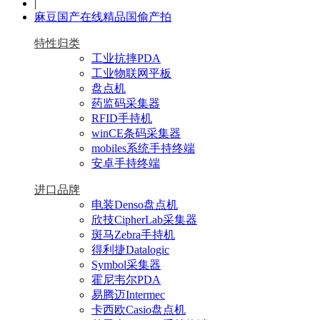
|
麻豆国产在线精品国偷产拍
特性归类
工业抗摔PDA
工业物联网平板
盘点机
药监码采集器
RFID手持机
winCE条码采集器
mobiles系统手持终端
安卓手持终端
进口品牌
电装Denso盘点机
欣技CipherLab采集器
斑马Zebra手持机
得利捷Datalogic
Symbol采集器
霍尼韦尔PDA
易腾迈Intermec
卡西欧Casio盘点机