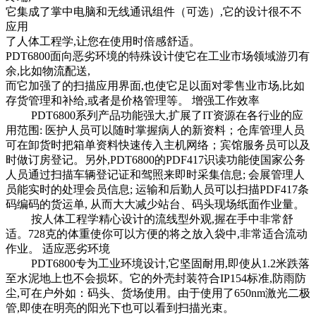
它集成了掌中电脑和无线通讯组件（可选）,它的设计很不不
应用
了人体工程学,让您在使用时倍感舒适。
PDT6800面向恶劣环境的特殊设计使它在工业市场领域游刃有
余,比如物流配送,
而它加强了的扫描应用界面,也使它足以面对零售业市场,比如
存货管理和补给,或者是价格管理等。 增强工作效率
PDT6800系列产品功能强大,扩展了IT资源在各行业的应
用范围: 医护人员可以随时掌握病人的新资料；仓库管理人员
可在卸货时把箱单资料快速传入主机网络；宾馆服务员可以及
时做订房登记。另外,PDT6800的PDF417识读功能使国家公务
人员通过扫描车辆登记证和驾照来即时采集信息; 会展管理人
员能实时的处理会员信息; 运输和后勤人员可以扫描PDF417条
码编码的货运单, 从而大大减少站台、码头现场纸面作业量。
按人体工程学精心设计的流线型外观,握在手中非常舒
适。728克的体重使你可以方便的将之放入袋中,非常适合流动
作业。 适应恶劣环境
PDT6800专为工业环境设计,它坚固耐用,即使从1.2米跌落
至水泥地上也不会损坏。它的外壳封装符合IP154标准,防雨防
尘,可在户外如：码头、货场使用。由于使用了650nm激光二极
管,即使在明亮的阳光下也可以看到扫描光束。