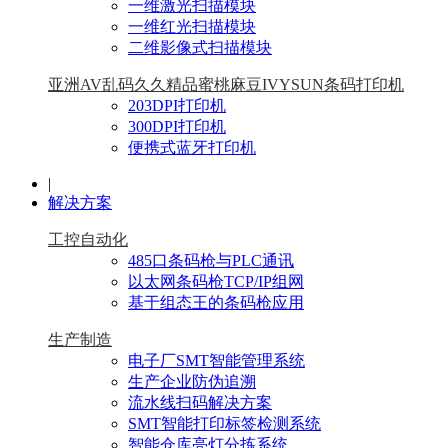
一维激光扫描模块
一维红光扫描模块
二维影像式扫描模块
亚洲AV乱码久久精品蜜桃麻豆IVYSUN条码打印机
203DPI打印机
300DPI打印机
便携式蓝牙打印机
|
解决方案
工控自动化
485口条码枪与PLC通讯
以太网条码枪TCP/IP组网
基于组态王的条码枪应用
生产制造
电子厂SMT智能管理系统
生产企业防伪追溯
流水线扫码解决方案
SMT智能打印标签检测系统
智能仓库亮灯分拣系统