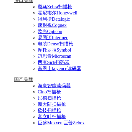
进口品牌
斑马Zebra扫描枪
霍尼韦尔Honeywell
得利捷Datalogic
康耐视Cognex
欧光Opticon
易腾迈Intermec
电装Denso扫描枪
摩托罗拉Symbol
迈思肯Microscan
西克Sick扫码器
基恩士keyence读码器
国产品牌
海康智能读码器
Cino扫描枪
民德扫描枪
新大陆扫描枪
欣技扫描枪
富立叶扫描枪
巨盛Mexxen|巨普Zebex