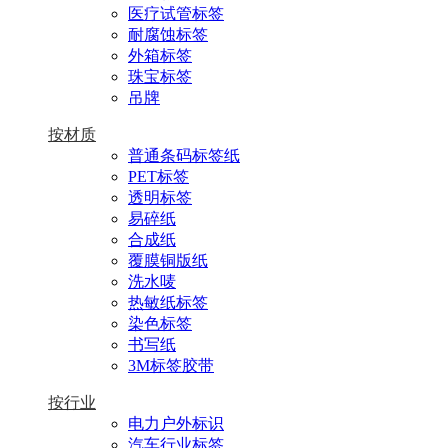
医疗试管标签
耐腐蚀标签
外箱标签
珠宝标签
吊牌
按材质
普通条码标签纸
PET标签
透明标签
易碎纸
合成纸
覆膜铜版纸
洗水唛
热敏纸标签
染色标签
书写纸
3M标签胶带
按行业
电力户外标识
汽车行业标签