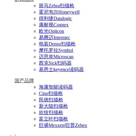
斑马Zebra扫描枪
霍尼韦尔Honeywell
得利捷Datalogic
康耐视Cognex
欧光Opticon
易腾迈Intermec
电装Denso扫描枪
摩托罗拉Symbol
迈思肯Microscan
西克Sick扫码器
基恩士keyence读码器
国产品牌
海康智能读码器
Cino扫描枪
民德扫描枪
新大陆扫描枪
欣技扫描枪
富立叶扫描枪
巨盛Mexxen|巨普Zebex