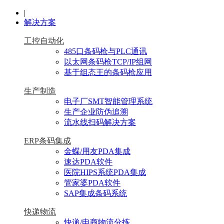
|
解决方案
工控自动化
485口条码枪与PLC通讯
以太网条码枪TCP/IP组网
基于组态王的条码枪应用
生产制造
电子厂SMT智能管理系统
生产企业防伪追溯
流水线扫码解决方案
ERP条码集成
金蝶/用友PDA集成
速达PDA软件
医院HIPS系统PDA集成
管家婆PDA软件
SAP集成条码系统
快递物流
快递/电商物流分拣