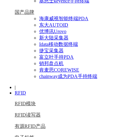
基恩士keyence手持终端
国产品牌
海康威视智能终端PDA
东大AUTOID
优博讯Urovo
新大陆采集器
Idata移动数据终端
捷宝采集器
富立叶手持PDA
销邦盘点机
肯麦思COREWISE
chainway成为PDA手持终端
|
RFID
RFID模块
RFID读写器
有源RFID产品