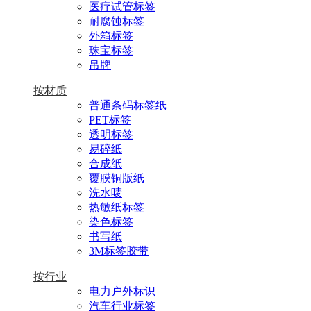
医疗试管标签
耐腐蚀标签
外箱标签
珠宝标签
吊牌
按材质
普通条码标签纸
PET标签
透明标签
易碎纸
合成纸
覆膜铜版纸
洗水唛
热敏纸标签
染色标签
书写纸
3M标签胶带
按行业
电力户外标识
汽车行业标签