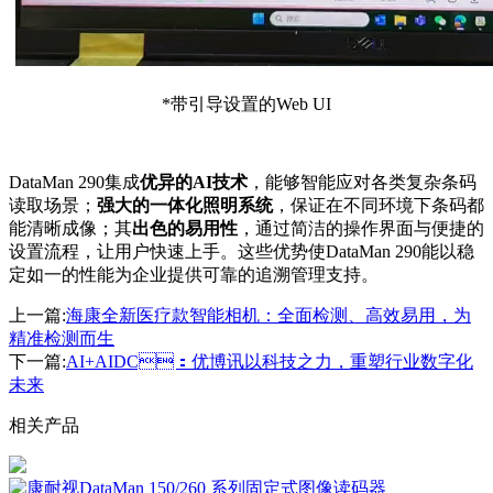
*带引导设置的Web UI
DataMan 290集成
优异的AI技术
，能够智能应对各类复杂条码
读取场景；
强大的一体化照明系统
，保证在不同环境下条码都
能清晰成像；其
出色的易用性
，通过简洁的操作界面与便捷的
设置流程，让用户快速上手。这些优势使DataMan 290能以稳
定如一的性能为企业提供可靠的追溯管理支持。
上一篇:
海康全新医疗款智能相机：全面检测、高效易用，为
精准检测而生
下一篇:
AI+AIDC：优博讯以科技之力，重塑行业数字化
未来
相关产品