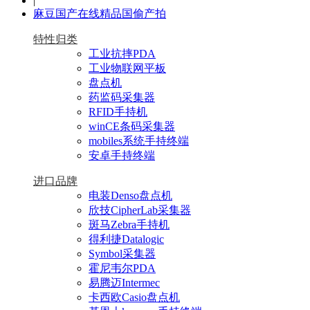
|
麻豆国产在线精品国偷产拍
特性归类
工业抗摔PDA
工业物联网平板
盘点机
药监码采集器
RFID手持机
winCE条码采集器
mobiles系统手持终端
安卓手持终端
进口品牌
电装Denso盘点机
欣技CipherLab采集器
斑马Zebra手持机
得利捷Datalogic
Symbol采集器
霍尼韦尔PDA
易腾迈Intermec
卡西欧Casio盘点机