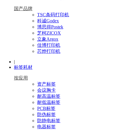
国产品牌
TSC条码打印机
科诚Godex
博思得Postek
芝柯ZICOX
立象Argox
佳博打印机
芯烨打印机
|
标签耗材
按应用
资产标签
会议胸卡
耐高温标签
耐低温标签
PCB标签
防伪标签
防静电标签
电器标签