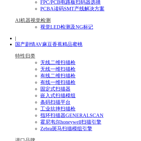
FPC/PCB电路板扫码器选择
PCBA读码SMT产线解决方案
AI机器视觉检测
视觉LED检测及NG标记
|
国产剧情AV麻豆香蕉精品蜜桃
特性归类
无线二维扫描枪
无线一维扫描枪
有线二维扫描枪
有线一维扫描枪
固定式扫描器
嵌入式扫描模组
条码扫描平台
工业抗摔扫描枪
指环扫描器GENERALSCAN
霍尼韦尔honeywell扫描引擎
Zebra斑马扫描模组引擎
进口品牌