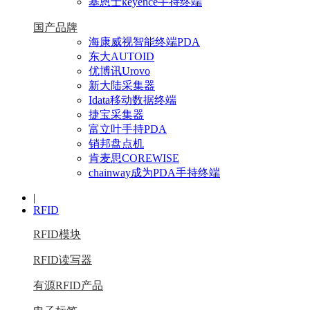
基恩士keyence手持终端
国产品牌
海康威视智能终端PDA
东大AUTOID
优博讯Urovo
新大陆采集器
Idata移动数据终端
捷宝采集器
富立叶手持PDA
销邦盘点机
肯麦思COREWISE
chainway成为PDA手持终端
|
RFID
RFID模块
RFID读写器
有源RFID产品