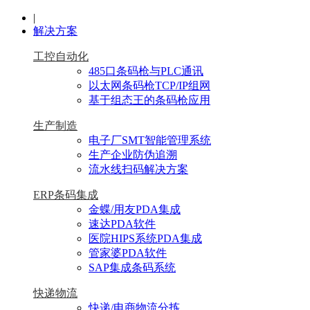
|
解决方案
工控自动化
485口条码枪与PLC通讯
以太网条码枪TCP/IP组网
基于组态王的条码枪应用
生产制造
电子厂SMT智能管理系统
生产企业防伪追溯
流水线扫码解决方案
ERP条码集成
金蝶/用友PDA集成
速达PDA软件
医院HIPS系统PDA集成
管家婆PDA软件
SAP集成条码系统
快递物流
快递/电商物流分拣