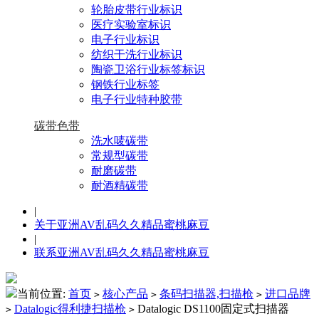
轮胎皮带行业标识
医疗实验室标识
电子行业标识
纺织干洗行业标识
陶瓷卫浴行业标签标识
钢铁行业标签
电子行业特种胶带
碳带色带
洗水唛碳带
常规型碳带
耐磨碳带
耐酒精碳带
|
关于亚洲AV乱码久久精品蜜桃麻豆
|
联系亚洲AV乱码久久精品蜜桃麻豆
当前位置:
首页
核心产品
条码扫描器,扫描枪
进口品牌
>
>
>
Datalogic得利捷扫描枪
Datalogic DS1100固定式扫描器
>
>