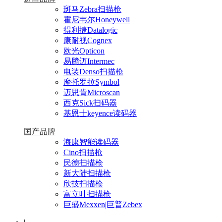
斑马Zebra扫描枪
霍尼韦尔Honeywell
得利捷Datalogic
康耐视Cognex
欧光Opticon
易腾迈Intermec
电装Denso扫描枪
摩托罗拉Symbol
迈思肯Microscan
西克Sick扫码器
基恩士keyence读码器
国产品牌
海康智能读码器
Cino扫描枪
民德扫描枪
新大陆扫描枪
欣技扫描枪
富立叶扫描枪
巨盛Mexxen|巨普Zebex