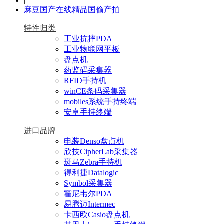
|
麻豆国产在线精品国偷产拍
特性归类
工业抗摔PDA
工业物联网平板
盘点机
药监码采集器
RFID手持机
winCE条码采集器
mobiles系统手持终端
安卓手持终端
进口品牌
电装Denso盘点机
欣技CipherLab采集器
斑马Zebra手持机
得利捷Datalogic
Symbol采集器
霍尼韦尔PDA
易腾迈Intermec
卡西欧Casio盘点机