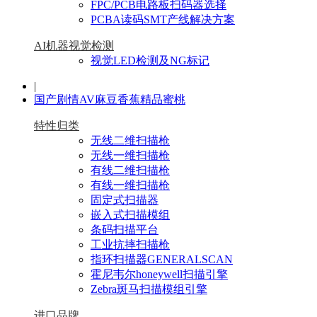
FPC/PCB电路板扫码器选择
PCBA读码SMT产线解决方案
AI机器视觉检测
视觉LED检测及NG标记
|
国产剧情AV麻豆香蕉精品蜜桃
特性归类
无线二维扫描枪
无线一维扫描枪
有线二维扫描枪
有线一维扫描枪
固定式扫描器
嵌入式扫描模组
条码扫描平台
工业抗摔扫描枪
指环扫描器GENERALSCAN
霍尼韦尔honeywell扫描引擎
Zebra斑马扫描模组引擎
进口品牌