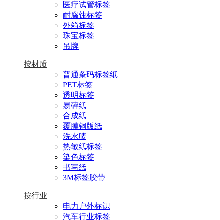
医疗试管标签
耐腐蚀标签
外箱标签
珠宝标签
吊牌
按材质
普通条码标签纸
PET标签
透明标签
易碎纸
合成纸
覆膜铜版纸
洗水唛
热敏纸标签
染色标签
书写纸
3M标签胶带
按行业
电力户外标识
汽车行业标签