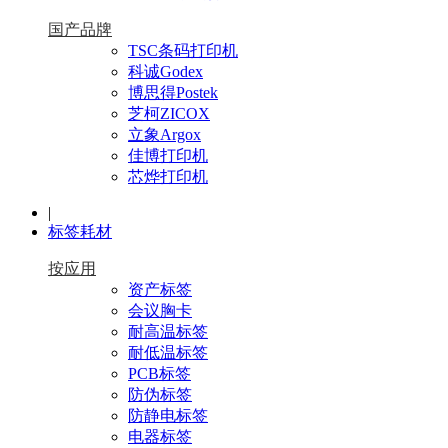
国产品牌
TSC条码打印机
科诚Godex
博思得Postek
芝柯ZICOX
立象Argox
佳博打印机
芯烨打印机
|
标签耗材
按应用
资产标签
会议胸卡
耐高温标签
耐低温标签
PCB标签
防伪标签
防静电标签
电器标签