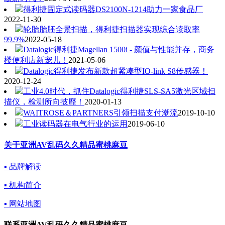
得利捷固定式读码器DS2100N-1214助力一家食品厂
2022-11-30
轮胎胎胚全景扫描，得利捷扫描器实现综合读取率
99.9%
2022-05-18
Datalogic得利捷Magellan 1500i - 颜值与性能并存，商务
楼便利店新宠儿！
2021-05-06
Datalogic得利捷发布新款超紧凑型IO-link S8传感器！
2020-12-24
工业4.0时代，抓住Datalogic得利捷SLS-SA5激光区域扫
描仪，检测所向披靡！
2020-01-13
WAITROSE＆PARTNERS引领扫描支付潮流
2019-10-10
工业读码器在电气行业的运用
2019-06-10
关于亚洲AV乱码久久精品蜜桃麻豆
▪ 品牌解读
▪ 机构简介
▪ 网站地图
联系亚洲AV乱码久久精品蜜桃麻豆