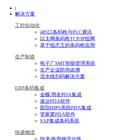
|
解决方案
工控自动化
485口条码枪与PLC通讯
以太网条码枪TCP/IP组网
基于组态王的条码枪应用
生产制造
电子厂SMT智能管理系统
生产企业防伪追溯
流水线扫码解决方案
ERP条码集成
金蝶/用友PDA集成
速达PDA软件
医院HIPS系统PDA集成
管家婆PDA软件
SAP集成条码系统
快递物流
快递/电商物流分拣