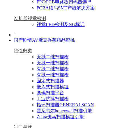
FPC/PCB电路板扫码器选择
PCBA读码SMT产线解决方案
AI机器视觉检测
视觉LED检测及NG标记
|
国产剧情AV麻豆香蕉精品蜜桃
特性归类
无线二维扫描枪
无线一维扫描枪
有线二维扫描枪
有线一维扫描枪
固定式扫描器
嵌入式扫描模组
条码扫描平台
工业抗摔扫描枪
指环扫描器GENERALSCAN
霍尼韦尔honeywell扫描引擎
Zebra斑马扫描模组引擎
进口品牌