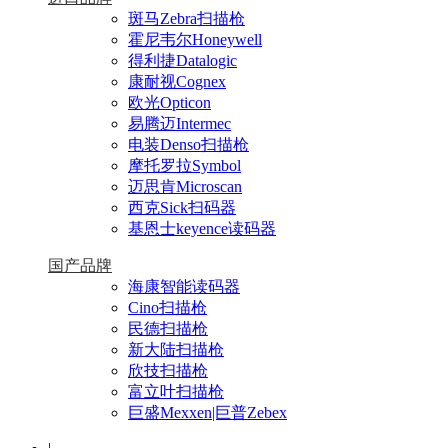
斑马Zebra扫描枪
霍尼韦尔Honeywell
得利捷Datalogic
康耐视Cognex
欧光Opticon
易腾迈Intermec
电装Denso扫描枪
摩托罗拉Symbol
迈思肯Microscan
西克Sick扫码器
基恩士keyence读码器
国产品牌
海康智能读码器
Cino扫描枪
民德扫描枪
新大陆扫描枪
欣技扫描枪
富立叶扫描枪
巨盛Mexxen|巨普Zebex