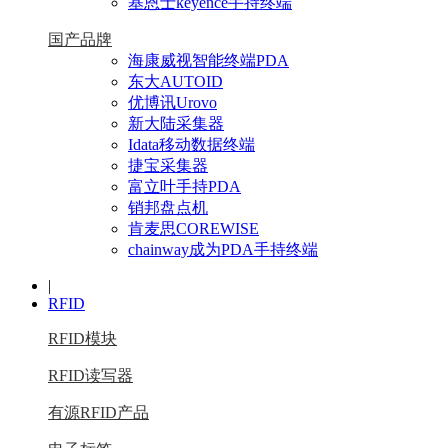
基恩士keyence手持终端
国产品牌
海康威视智能终端PDA
东大AUTOID
优博讯Urovo
新大陆采集器
Idata移动数据终端
捷宝采集器
富立叶手持PDA
销邦盘点机
肯麦思COREWISE
chainway成为PDA手持终端
|
RFID
RFID模块
RFID读写器
有源RFID产品