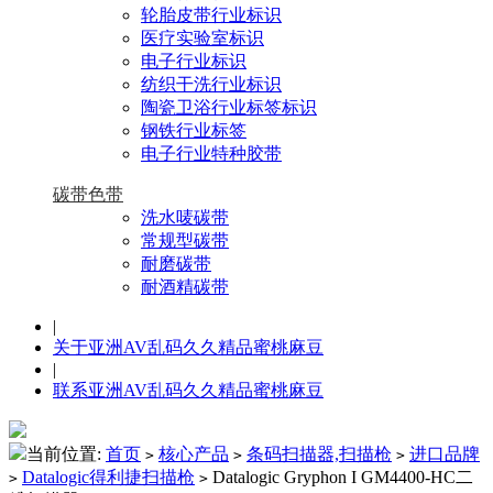
轮胎皮带行业标识
医疗实验室标识
电子行业标识
纺织干洗行业标识
陶瓷卫浴行业标签标识
钢铁行业标签
电子行业特种胶带
碳带色带
洗水唛碳带
常规型碳带
耐磨碳带
耐酒精碳带
|
关于亚洲AV乱码久久精品蜜桃麻豆
|
联系亚洲AV乱码久久精品蜜桃麻豆
当前位置:
首页
核心产品
条码扫描器,扫描枪
进口品牌
>
>
>
Datalogic得利捷扫描枪
Datalogic Gryphon I GM4400-HC二
>
>