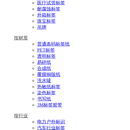
医疗试管标签
耐腐蚀标签
外箱标签
珠宝标签
吊牌
按材质
普通条码标签纸
PET标签
透明标签
易碎纸
合成纸
覆膜铜版纸
洗水唛
热敏纸标签
染色标签
书写纸
3M标签胶带
按行业
电力户外标识
汽车行业标签