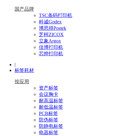
国产品牌
TSC条码打印机
科诚Godex
博思得Postek
芝柯ZICOX
立象Argox
佳博打印机
芯烨打印机
|
标签耗材
按应用
资产标签
会议胸卡
耐高温标签
耐低温标签
PCB标签
防伪标签
防静电标签
电器标签