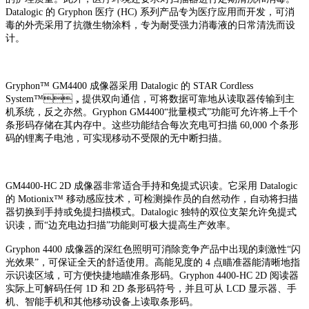
Datalogic 的 Gryphon 医疗 (HC) 系列产品专为医疗应用而开发，可消
毒的外壳采用了抗微生物涂料，专为耐受强力消毒液的日常清洗而设
计。
Gryphon™ GM4400 成像器采用 Datalogic 的 STAR Cordless
System™，提供双向通信，可将数据可靠地从读取器传输到主
机系统，反之亦然。Gryphon GM4400“批量模式”功能可允许将上千个
条形码存储在其内存中。这些功能结合每次充电可扫描 60,000 个条形
码的锂离子电池，可实现移动不受限的无中断扫描。
GM4400-HC 2D 成像器非常适合手持和免提式识读。它采用 Datalogic
的 Motionix™ 移动感应技术，可检测操作员的自然动作，自动将扫描
器切换到手持或免提扫描模式。Datalogic 独特的双位支架允许免提式
识读，而“边充电边扫描”功能则可极大提高生产效率。
Gryphon 4400 成像器的深红色照明可消除竞争产品中出现的刺激性“闪
光效果”，可保证全天的舒适使用。高能见度的 4 点瞄准器能清晰地指
示识读区域，可方便快捷地瞄准条形码。Gryphon 4400-HC 2D 阅读器
实际上可解码任何 1D 和 2D 条形码符号，并且可从 LCD 显示器、手
机、智能手机和其他移动设备上读取条形码。