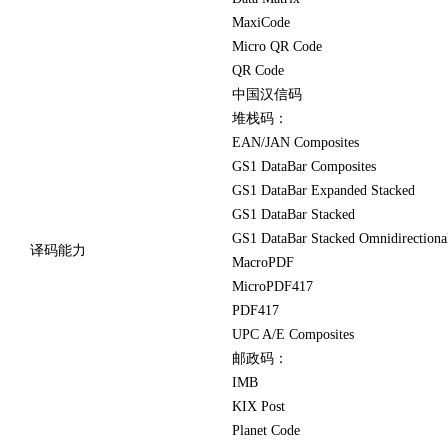
MaxiCode
Micro QR Code
QR Code
中国汉信码
堆栈码：
EAN/JAN Composites
GS1 DataBar Composites
GS1 DataBar Expanded Stacked
GS1 DataBar Stacked
GS1 DataBar Stacked Omnidirectiona
译码能力
MacroPDF
MicroPDF417
PDF417
UPC A/E Composites
邮政码：
IMB
KIX Post
Planet Code