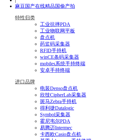
|
麻豆国产在线精品国偷产拍
特性归类
工业抗摔PDA
工业物联网平板
盘点机
药监码采集器
RFID手持机
winCE条码采集器
mobiles系统手持终端
安卓手持终端
进口品牌
电装Denso盘点机
欣技CipherLab采集器
斑马Zebra手持机
得利捷Datalogic
Symbol采集器
霍尼韦尔PDA
易腾迈Intermec
卡西欧Casio盘点机