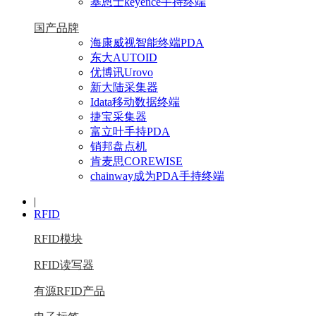
基恩士keyence手持终端
国产品牌
海康威视智能终端PDA
东大AUTOID
优博讯Urovo
新大陆采集器
Idata移动数据终端
捷宝采集器
富立叶手持PDA
销邦盘点机
肯麦思COREWISE
chainway成为PDA手持终端
|
RFID
RFID模块
RFID读写器
有源RFID产品