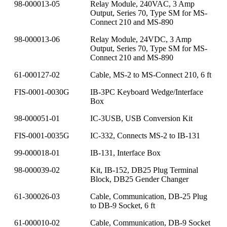
98-000013-05
Relay Module, 240VAC, 3 Amp
Output, Series 70, Type SM for MS-
Connect 210 and MS-890
98-000013-06
Relay Module, 24VDC, 3 Amp
Output, Series 70, Type SM for MS-
Connect 210 and MS-890
61-000127-02
Cable, MS-2 to MS-Connect 210, 6 ft
FIS-0001-0030G
IB-3PC Keyboard Wedge/Interface
Box
98-000051-01
IC-3USB, USB Conversion Kit
FIS-0001-0035G
IC-332, Connects MS-2 to IB-131
99-000018-01
IB-131, Interface Box
98-000039-02
Kit, IB-152, DB25 Plug Terminal
Block, DB25 Gender Changer
61-300026-03
Cable, Communication, DB-25 Plug
to DB-9 Socket, 6 ft
61-000010-02
Cable, Communication, DB-9 Socket