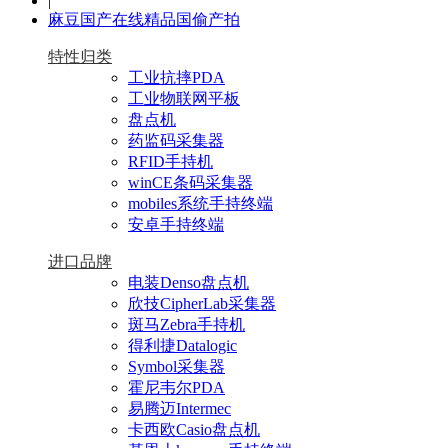
|
麻豆国产在线精品国偷产拍
特性归类
工业抗摔PDA
工业物联网平板
盘点机
药监码采集器
RFID手持机
winCE条码采集器
mobiles系统手持终端
安卓手持终端
进口品牌
电装Denso盘点机
欣技CipherLab采集器
斑马Zebra手持机
得利捷Datalogic
Symbol采集器
霍尼韦尔PDA
易腾迈Intermec
卡西欧Casio盘点机