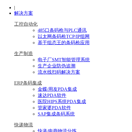
|
解决方案
工控自动化
485口条码枪与PLC通讯
以太网条码枪TCP/IP组网
基于组态王的条码枪应用
生产制造
电子厂SMT智能管理系统
生产企业防伪追溯
流水线扫码解决方案
ERP条码集成
金蝶/用友PDA集成
速达PDA软件
医院HIPS系统PDA集成
管家婆PDA软件
SAP集成条码系统
快递物流
快递/电商物流分拣