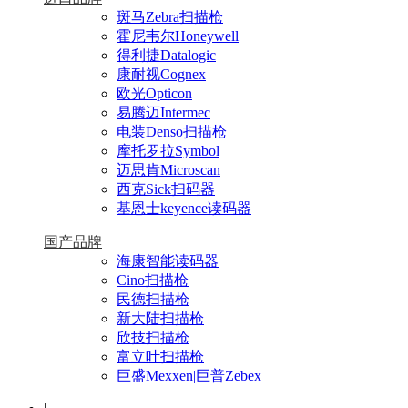
斑马Zebra扫描枪
霍尼韦尔Honeywell
得利捷Datalogic
康耐视Cognex
欧光Opticon
易腾迈Intermec
电装Denso扫描枪
摩托罗拉Symbol
迈思肯Microscan
西克Sick扫码器
基恩士keyence读码器
国产品牌
海康智能读码器
Cino扫描枪
民德扫描枪
新大陆扫描枪
欣技扫描枪
富立叶扫描枪
巨盛Mexxen|巨普Zebex