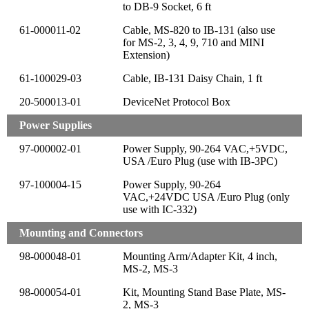
to DB-9 Socket, 6 ft
61-000011-02
Cable, MS-820 to IB-131 (also use
for MS-2, 3, 4, 9, 710 and MINI
Extension)
61-100029-03
Cable, IB-131 Daisy Chain, 1 ft
20-500013-01
DeviceNet Protocol Box
Power Supplies
97-000002-01
Power Supply, 90-264 VAC,+5VDC,
USA /Euro Plug (use with IB-3PC)
97-100004-15
Power Supply, 90-264
VAC,+24VDC USA /Euro Plug (only
use with IC-332)
Mounting and Connectors
98-000048-01
Mounting Arm/Adapter Kit, 4 inch,
MS-2, MS-3
98-000054-01
Kit, Mounting Stand Base Plate, MS-
2, MS-3