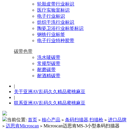
轮胎皮带行业标识
医疗实验室标识
电子行业标识
纺织干洗行业标识
陶瓷卫浴行业标签标识
钢铁行业标签
电子行业特种胶带
碳带色带
洗水唛碳带
常规型碳带
耐磨碳带
耐酒精碳带
|
关于亚洲AV乱码久久精品蜜桃麻豆
|
联系亚洲AV乱码久久精品蜜桃麻豆
当前位置:
首页
核心产品
条码扫描器,扫描枪
进口品牌
>
>
>
迈思肯Microscan
Microscan迈思肯MS-3小型条码扫描器
>
>