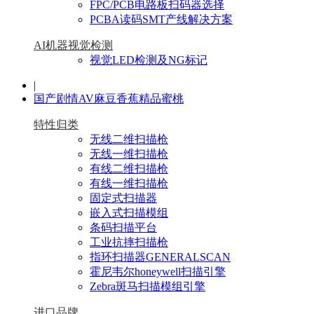
FPC/PCB电路板扫码器选择
PCBA读码SMT产线解决方案
AI机器视觉检测
视觉LED检测及NG标记
|
国产剧情AV麻豆香蕉精品蜜桃
特性归类
无线二维扫描枪
无线一维扫描枪
有线二维扫描枪
有线一维扫描枪
固定式扫描器
嵌入式扫描模组
条码扫描平台
工业抗摔扫描枪
指环扫描器GENERALSCAN
霍尼韦尔honeywell扫描引擎
Zebra斑马扫描模组引擎
进口品牌