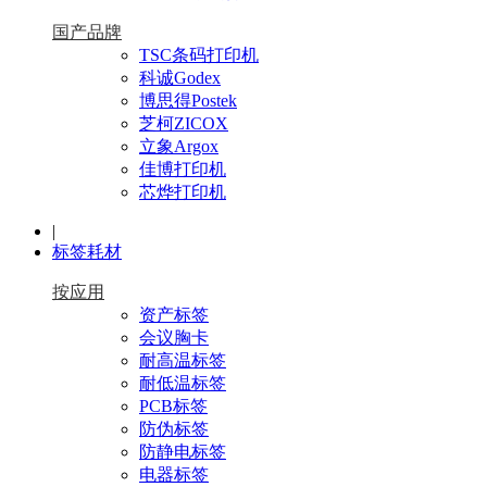
国产品牌
TSC条码打印机
科诚Godex
博思得Postek
芝柯ZICOX
立象Argox
佳博打印机
芯烨打印机
|
标签耗材
按应用
资产标签
会议胸卡
耐高温标签
耐低温标签
PCB标签
防伪标签
防静电标签
电器标签