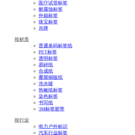
医疗试管标签
耐腐蚀标签
外箱标签
珠宝标签
吊牌
按材质
普通条码标签纸
PET标签
透明标签
易碎纸
合成纸
覆膜铜版纸
洗水唛
热敏纸标签
染色标签
书写纸
3M标签胶带
按行业
电力户外标识
汽车行业标签