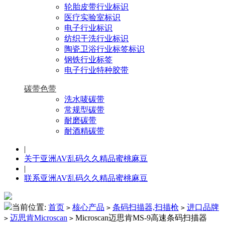
轮胎皮带行业标识
医疗实验室标识
电子行业标识
纺织干洗行业标识
陶瓷卫浴行业标签标识
钢铁行业标签
电子行业特种胶带
碳带色带
洗水唛碳带
常规型碳带
耐磨碳带
耐酒精碳带
|
关于亚洲AV乱码久久精品蜜桃麻豆
|
联系亚洲AV乱码久久精品蜜桃麻豆
当前位置:
首页
核心产品
条码扫描器,扫描枪
进口品牌
>
>
>
迈思肯Microscan
Microscan迈思肯MS-9高速条码扫描器
>
>