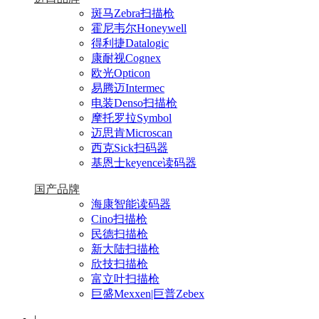
斑马Zebra扫描枪
霍尼韦尔Honeywell
得利捷Datalogic
康耐视Cognex
欧光Opticon
易腾迈Intermec
电装Denso扫描枪
摩托罗拉Symbol
迈思肯Microscan
西克Sick扫码器
基恩士keyence读码器
国产品牌
海康智能读码器
Cino扫描枪
民德扫描枪
新大陆扫描枪
欣技扫描枪
富立叶扫描枪
巨盛Mexxen|巨普Zebex