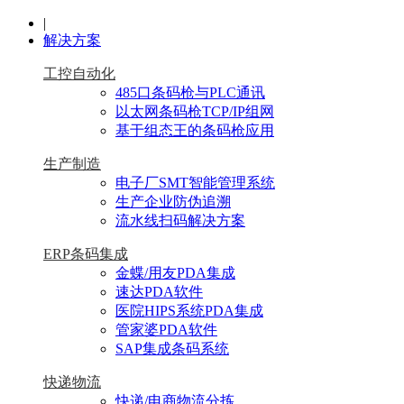
|
解决方案
工控自动化
485口条码枪与PLC通讯
以太网条码枪TCP/IP组网
基于组态王的条码枪应用
生产制造
电子厂SMT智能管理系统
生产企业防伪追溯
流水线扫码解决方案
ERP条码集成
金蝶/用友PDA集成
速达PDA软件
医院HIPS系统PDA集成
管家婆PDA软件
SAP集成条码系统
快递物流
快递/电商物流分拣