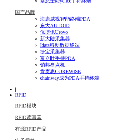
基恩士keyence手持终端
国产品牌
海康威视智能终端PDA
东大AUTOID
优博讯Urovo
新大陆采集器
Idata移动数据终端
捷宝采集器
富立叶手持PDA
销邦盘点机
肯麦思COREWISE
chainway成为PDA手持终端
|
RFID
RFID模块
RFID读写器
有源RFID产品