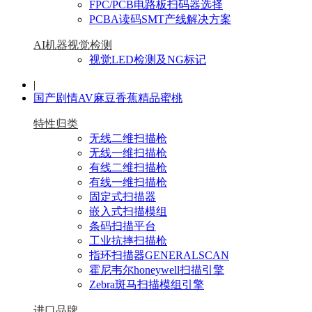
FPC/PCB电路板扫码器选择
PCBA读码SMT产线解决方案
AI机器视觉检测
视觉LED检测及NG标记
|
国产剧情AV麻豆香蕉精品蜜桃
特性归类
无线二维扫描枪
无线一维扫描枪
有线二维扫描枪
有线一维扫描枪
固定式扫描器
嵌入式扫描模组
条码扫描平台
工业抗摔扫描枪
指环扫描器GENERALSCAN
霍尼韦尔honeywell扫描引擎
Zebra斑马扫描模组引擎
进口品牌