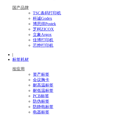
国产品牌
TSC条码打印机
科诚Godex
博思得Postek
芝柯ZICOX
立象Argox
佳博打印机
芯烨打印机
|
标签耗材
按应用
资产标签
会议胸卡
耐高温标签
耐低温标签
PCB标签
防伪标签
防静电标签
电器标签