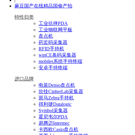
|
麻豆国产在线精品国偷产拍
特性归类
工业抗摔PDA
工业物联网平板
盘点机
药监码采集器
RFID手持机
winCE条码采集器
mobiles系统手持终端
安卓手持终端
进口品牌
电装Denso盘点机
欣技CipherLab采集器
斑马Zebra手持机
得利捷Datalogic
Symbol采集器
霍尼韦尔PDA
易腾迈Intermec
卡西欧Casio盘点机