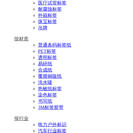
医疗试管标签
耐腐蚀标签
外箱标签
珠宝标签
吊牌
按材质
普通条码标签纸
PET标签
透明标签
易碎纸
合成纸
覆膜铜版纸
洗水唛
热敏纸标签
染色标签
书写纸
3M标签胶带
按行业
电力户外标识
汽车行业标签